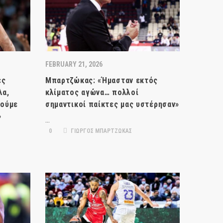
FEBRUARY 21, 2026
ες
Μπαρτζώκας: «Ήμασταν εκτός
λα,
κλίματος αγώνα… πολλοί
θούμε
σημαντικοί παίκτες μας υστέρησαν»
»
…
0
ΓΙΩΡΓΟΣ ΜΠΑΡΤΖΩΚΑΣ