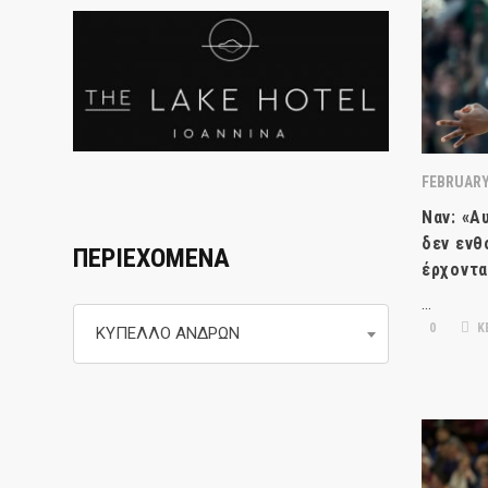
FEBRUARY 
Ναν: «Αυ
δεν ενθ
ΠΕΡΙΕΧΟΜΕΝΑ
έρχοντα
…
Περιεχομενα
0
Κ
ΚΥΠΕΛΛΟ ΑΝΔΡΩΝ