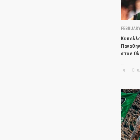
FEBRUARY 
Κυπελλο
Παναθην
στον Ολ
…
0
Ο