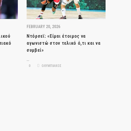
FEBRUARY 20, 2026
λικού
Ντόρσεϊ: «Είμαι έτοιμος να
πιακό
αγωνιστώ στον τελικό ό,τι και να
συμβεί»
…
0
ΟΛΥΜΠΙΑΚΟΣ