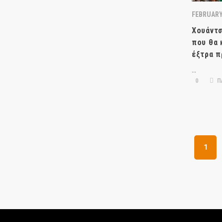
FEBRUARY 
Χουάντσ
που θα 
έξτρα π
…
0
Π
1