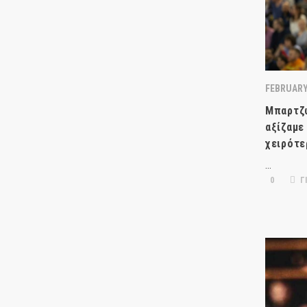
FEBRUARY 
Μπαρτζώ
αξίζαμε
χειρότε
…
0
Γ