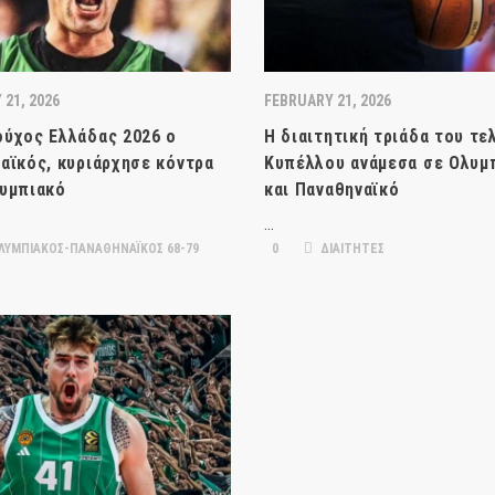
21, 2026
FEBRUARY 21, 2026
ύχος Ελλάδας 2026 ο
Η διαιτητική τριάδα του τε
αϊκός, κυριάρχησε κόντρα
Κυπέλλου ανάμεσα σε Ολυμ
υμπιακό
και Παναθηναϊκό
…
ΛΥΜΠΙΑΚΟΣ-ΠΑΝΑΘΗΝΑΪΚΟΣ 68-79
0
ΔΙΑΙΤΗΤΕΣ