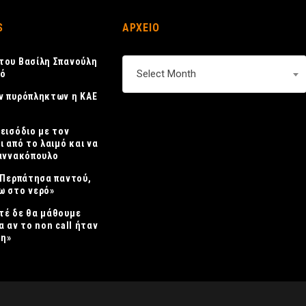
S
ΑΡΧΕΙΟ
του Βασίλη Σπανούλη
ΑΡΧΕΙΟ
Select Month
κό
ν πυρόπληκτων η ΚΑΕ
πεισόδιο με τον
ι από το λαιμό και να
ιαννακόπουλο
 «Περπάτησα παντού,
ω στο νερό»
τέ δε θα μάθουμε
α αν το non call ήταν
η»