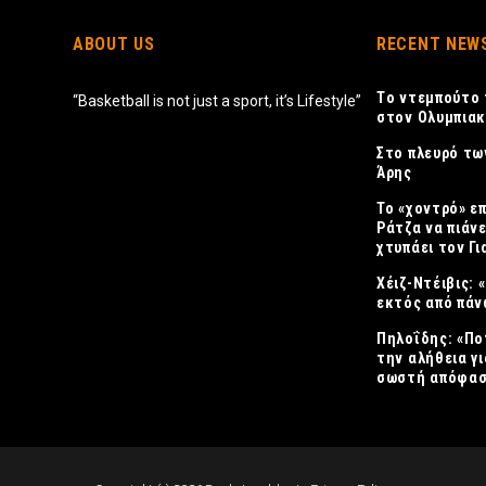
ABOUT US
RECENT NEW
Tο ντεμπούτο 
“Basketball is not just a sport, it’s Lifestyle”
στον Ολυμπια
Στο πλευρό τω
Άρης
Το «χοντρό» ε
Ράτζα να πιάνε
χτυπάει τον Γ
Χέιζ-Ντέιβις:
εκτός από πάν
Πηλοΐδης: «Πο
την αλήθεια γι
σωστή απόφασ