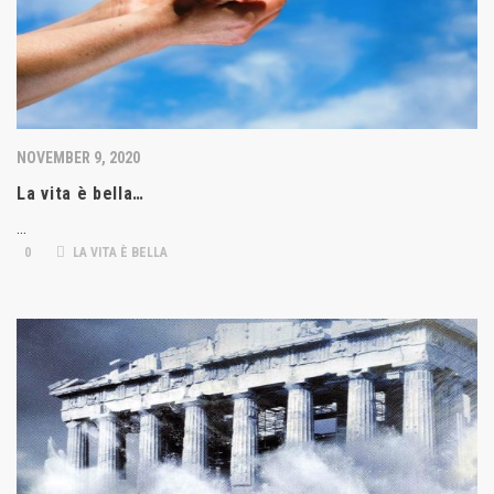
NOVEMBER 9, 2020
La vita è bella…
…
0
LA VITA È BELLA