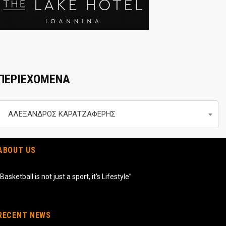
ΠΕΡΙΕΧΟΜΕΝΑ
Περιεχομενα
ΑΛΕΞΑΝΔΡΟΣ ΚΑΡΑΤΖΑΦΕΡΗΣ
ABOUT US
“Basketball is not just a sport, it’s Lifestyle”
RECENT NEWS