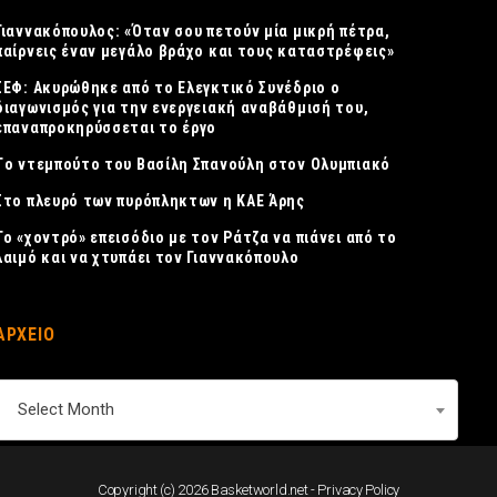
Γιαννακόπουλος: «Όταν σου πετούν μία μικρή πέτρα,
παίρνεις έναν μεγάλο βράχο και τους καταστρέφεις»
ΣΕΦ: Ακυρώθηκε από το Ελεγκτικό Συνέδριο ο
διαγωνισμός για την ενεργειακή αναβάθμισή του,
επαναπροκηρύσσεται το έργο
Tο ντεμπούτο του Βασίλη Σπανούλη στον Ολυμπιακό
Στο πλευρό των πυρόπληκτων η ΚΑΕ Άρης
Το «χοντρό» επεισόδιο με τον Ράτζα να πιάνει από το
λαιμό και να χτυπάει τον Γιαννακόπουλο
ΑΡΧΕΙΟ
ΑΡΧΕΙΟ
Select Month
Copyright (c) 2026 Basketworld.net -
Privacy Policy