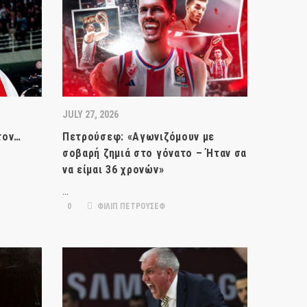
JULY 27, 2026
τον…
Πετρούσεφ: «Αγωνιζόμουν με
σοβαρή ζημιά στο γόνατο – Ήταν σα
να είμαι 36 χρονών»
…
0
ΦΙΛΙΠ ΠΕΤΡΟΥΣΕΦ