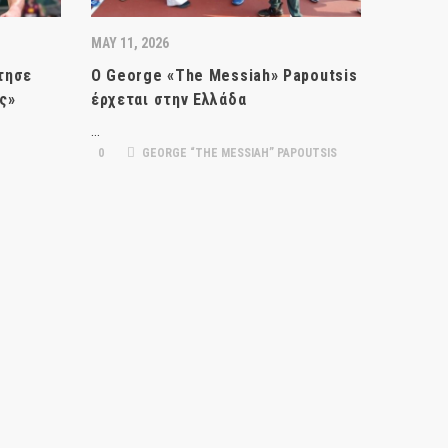
MAY 11, 2026
τησε
Ο George «The Messiah» Papoutsis
ς»
έρχεται στην Ελλάδα
…
0
GEORGE “THE MESSIAH” PAPOUTSIS