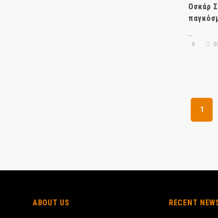
Οσκάρ Σ
παγκόσ
…
0
Ο
1
ABOUT US
RECENT NEW