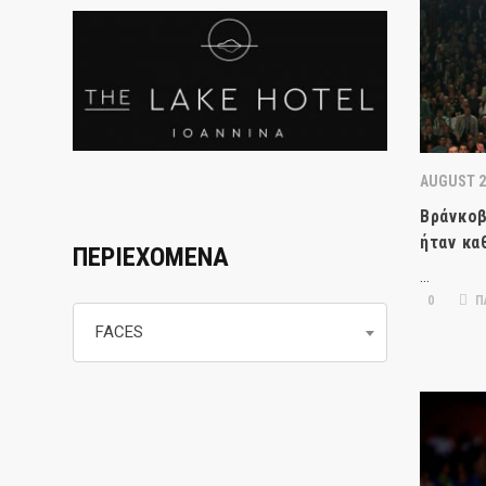
AUGUST 2
Βράνκοβ
ήταν κα
ΠΕΡΙΕΧΟΜΕΝΑ
…
0
Π
Περιεχομενα
FACES