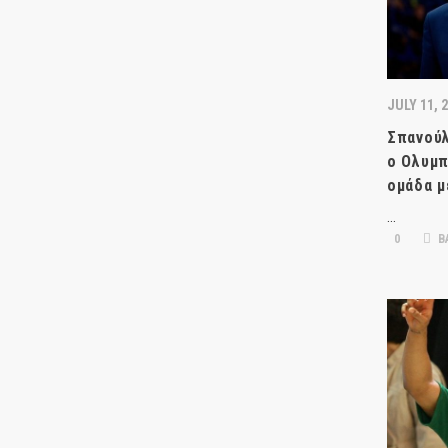
JULY 11, 
Σπανούλ
ο Ολυμπ
ομάδα μ
…
0
Β