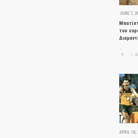
JUNE 7, 2
Μπατίστ
του ευρ
Διαμαντ
…
0
Δ
APRIL 18,