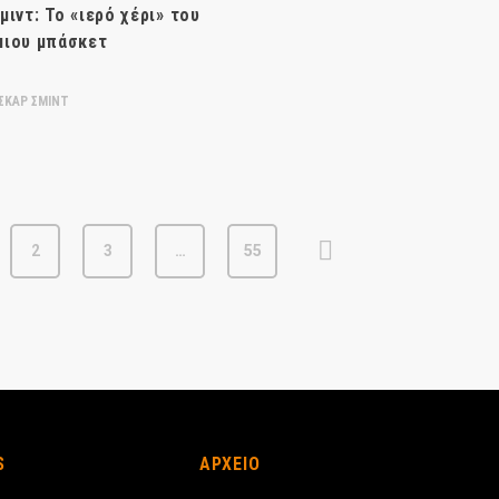
μιντ: Το «ιερό χέρι» του
μιου μπάσκετ
ΣΚΑΡ ΣΜΙΝΤ
2
3
…
55
S
ΑΡΧΕΙΟ