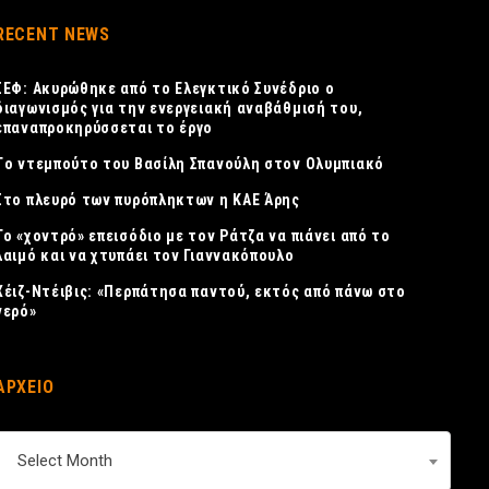
RECENT NEWS
ΣΕΦ: Ακυρώθηκε από το Ελεγκτικό Συνέδριο ο
διαγωνισμός για την ενεργειακή αναβάθμισή του,
επαναπροκηρύσσεται το έργο
Tο ντεμπούτο του Βασίλη Σπανούλη στον Ολυμπιακό
Στο πλευρό των πυρόπληκτων η ΚΑΕ Άρης
Το «χοντρό» επεισόδιο με τον Ράτζα να πιάνει από το
λαιμό και να χτυπάει τον Γιαννακόπουλο
Χέιζ-Ντέιβις: «Περπάτησα παντού, εκτός από πάνω στο
νερό»
ΑΡΧΕΙΟ
ΑΡΧΕΙΟ
Select Month