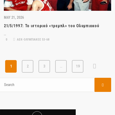
MAY 21, 2026
21/5/1997: Το ιστορικό «τρεμπλ» του Ολυμπιακού
…
0
ΑΕΚ-ΟΛΥΜΠΙΑΚΟΣ 53-68
1
2
3
…
19