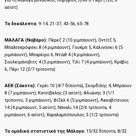
για τη Μάλαγα μοναδικός διψήφιος ήταν ο Πέρι (12π, 6
ασίστ).
Τα δεκάλεπτα:
9-14, 21-37, 43-56, 65-78
ΜΑΛΑΓΑ (Ναβάρο):
Πέρεζ 2 (10 ριμπάουντ), Οντίτζ 5,
Μπαλτσερόφσκι 8 (4 ριμπάουντ), Γουέμπ 5, Καλινόσκι 6 (5
ριμπάουντ), Μπαρέιρο 6, Ντίαθ 4 (4 ριμπάουντ),
Σουλεϊμάνοβιτς 4 (5 ριμπάουντ), Τιλί 7 (4 ριμπάουντ), Κράβις
6, Πέρι 12 (2/7 τρίποντα)
ΑΕΚ (Σάκοτα):
Γκρέι 10 (4/7 δίποντα), Σκορδίλης 4, Μπράουν
8 (7 ριμπάουντ), Κατσίβελης (3 ασίστ), Φλιώνης 3 (1/1
τρίποντο, 3 ριμπάουντ), Φίζελ 6 (5 ριμπάουντ), Λεκαβίτσιους
14 (4 ριμπάουντ, 5 ασίστ), Νάναλι 14 (2/6 τρίποντα, 4
ριμπάουντ, 6 ασίστ), Χαραλαμπόπουλος 3 (1/2 τρίποντα)
Τα ομαδικά στατιστικά της Μάλαγα:
15/32 δίποντα, 8/32