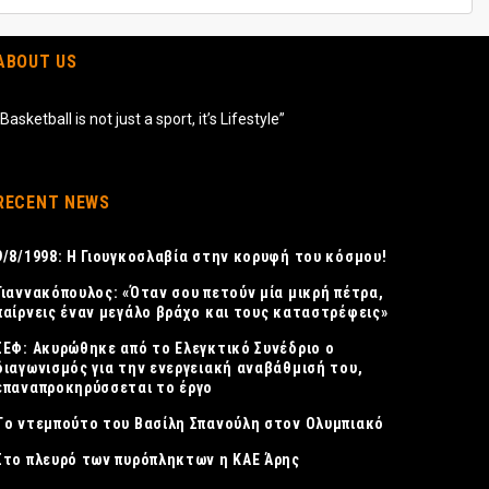
ABOUT US
“Basketball is not just a sport, it’s Lifestyle”
RECENT NEWS
9/8/1998: Η Γιουγκοσλαβία στην κορυφή του κόσμου!
Γιαννακόπουλος: «Όταν σου πετούν μία μικρή πέτρα,
παίρνεις έναν μεγάλο βράχο και τους καταστρέφεις»
ΣΕΦ: Ακυρώθηκε από το Ελεγκτικό Συνέδριο ο
διαγωνισμός για την ενεργειακή αναβάθμισή του,
επαναπροκηρύσσεται το έργο
Tο ντεμπούτο του Βασίλη Σπανούλη στον Ολυμπιακό
Στο πλευρό των πυρόπληκτων η ΚΑΕ Άρης