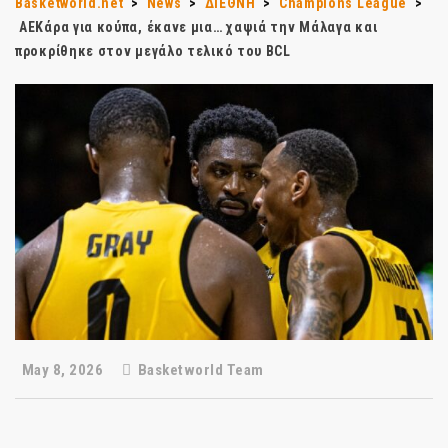
Basketworld.net
>
News
>
ΔΙΕΘΝΗ
>
Champions League
>
ΑΕΚάρα για κούπα, έκανε μια… χαψιά την Μάλαγα και
προκρίθηκε στον μεγάλο τελικό του BCL
May 8, 2026
Basketworld Team