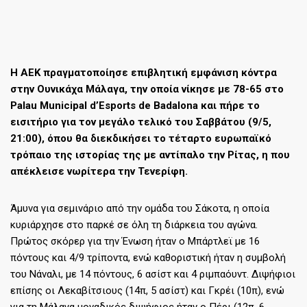
Η ΑΕΚ πραγματοποίησε επιβλητική εμφάνιση κόντρα
στην Ουνικάχα Μάλαγα, την οποία νίκησε με 78-65 στο
Palau Municipal d’Esports de Badalona και πήρε το
εισιτήριο για τον μεγάλο τελικό του Σαββάτου (9/5,
21:00), όπου θα διεκδικήσει το τέταρτο ευρωπαϊκό
τρόπαιο της ιστορίας της με αντίπαλο την Ρίτας, η που
απέκλεισε νωρίτερα την Τενερίφη.
Άμυνα για σεμινάριο από την ομάδα του Σάκοτα, η οποία
κυριάρχησε στο παρκέ σε όλη τη διάρκεια του αγώνα.
Πρώτος σκόρερ για την Ένωση ήταν ο Μπάρτλεϊ με 16
πόντους και 4/9 τρίποντα, ενώ καθοριστική ήταν η συμβολή
του Νάναλι, με 14 πόντους, 6 ασίστ και 4 ριμπαόυντ. Διψήφιοι
επίσης οι Λεκαβίτσιους (14π, 5 ασίστ) και Γκρέι (10π), ενώ