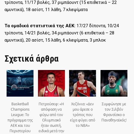
τρίποντα, 11/17 βολές, 37 ριμπάουντ (15 επιθετικά – 22
αμυντικά), 18 ασίστ, 11 λάθη, 7 κλεψίματα
Τα ομαδικά στατιστικά της ΑΕΚ:
17/27 δίποντα, 10/24
τρίποντα, 14/21 βολές, 34 ριμπάουντ (6 επιθετικά – 28
αμυντικά), 20 ασίστ, 15 λάθη, 6 κλεψίματα, 3 μπλοκ
Σχετικά άρθρα
Basketball
Πετρούσεφ: «Η
Χεζόνια: «Δεν
Συμφώνησε με
Champions
απόφαση να
μου άρεσε ο
τον Σιλβέν
League: Το
φύγω από τον
τρόπος που
Φρανσίσκο ο
πρόγραμμα της
Ολυμπιακό
είχα φύγει από
Παναθηναϊκός!
ΑΕΚ και του
ήταν σωστή,
το ΝΒΑ»
Περιστερίου
ειδικά μετά την