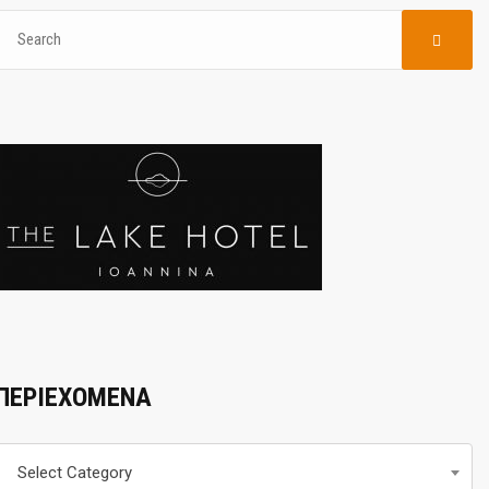
ΠΕΡΙΕΧΟΜΕΝΑ
Περιεχομενα
Select Category