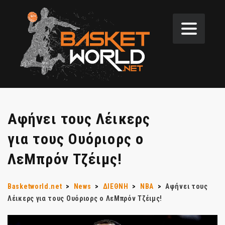
Αφήνει τους Λέικερς
για τους Ουόριορς ο
ΛεΜπρόν Τζέιμς!
Basketworld.net
>
News
>
ΔΙΕΘΝΗ
>
NBA
>
Αφήνει τους
Λέικερς για τους Ουόριορς ο ΛεΜπρόν Τζέιμς!