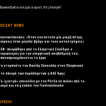
“Basketball is not just a sport, it’s Lifestyle”
RECENT NEWS
Γιαννακόπουλος: «Όταν σου πετούν μία μικρή πέτρα,
παίρνεις έναν μεγάλο βράχο και τους καταστρέφεις»
ΣΕΦ: Ακυρώθηκε από το Ελεγκτικό Συνέδριο ο
διαγωνισμός για την ενεργειακή αναβάθμισή του,
επαναπροκηρύσσεται το έργο
Tο ντεμπούτο του Βασίλη Σπανούλη στον Ολυμπιακό
Στο πλευρό των πυρόπληκτων η ΚΑΕ Άρης
Το «χοντρό» επεισόδιο με τον Ράτζα να πιάνει από το
λαιμό και να χτυπάει τον Γιαννακόπουλο
ΑΡΧΕΙΟ