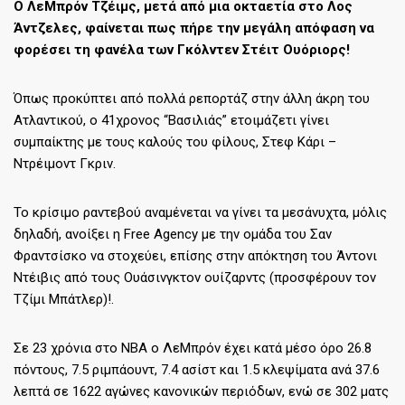
Ο ΛεΜπρόν Τζέιμς, μετά από μια οκταετία στο Λος
Άντζελες, φαίνεται πως πήρε την μεγάλη απόφαση να
φορέσει τη φανέλα των Γκόλντεν Στέιτ Ουόριορς!
Όπως προκύπτει από πολλά ρεπορτάζ στην άλλη άκρη του
Ατλαντικού, ο 41χρονος “Βασιλιάς” ετοιμάζετι γίνει
συμπαίκτης με τους καλούς του φίλους, Στεφ Κάρι –
Ντρέιμοντ Γκριν.
Το κρίσιμο ραντεβού αναμένεται να γίνει τα μεσάνυχτα, μόλις
δηλαδή, ανοίξει η Free Agency με την ομάδα του Σαν
Φραντσίσκο να στοχεύει, επίσης στην απόκτηση του Άντονι
Ντέιβις από τους Ουάσινγκτον ουίζαρντς (προσφέρουν τον
Τζίμι Μπάτλερ)!.
Σε 23 χρόνια στο NBA ο ΛεΜπρόν έχει κατά μέσο όρο 26.8
πόντους, 7.5 ριμπάουντ, 7.4 ασίστ και 1.5 κλεψίματα ανά 37.6
λεπτά σε 1622 αγώνες κανονικών περιόδων, ενώ σε 302 ματς