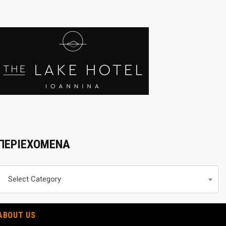
ΠΕΡΙΕΧΟΜΕΝΑ
Περιεχομενα
Select Category
ABOUT US