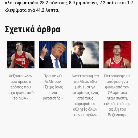
πλέι οφ μετράει 28.2 πόντους, 8.9 ριμπάουντ, 7.2 ασίστ και 1.7
κλεψίματα ανά 41.2 λεπτά.
Σχετικά άρθρα
Χεζόνια: «Δεν
Τραμπ: «Ο
Αντετοκούνμπο
Πετρούσεφ: «Η
μου άρεσε ο
ΛεΜπρόν
για Μέσι: «Θα
απόφαση να
τρόπος που
Τζέιμς ίσως
μείνει στην
φύγω από τον
είχα φύγει από
είναι
ιστορία ως ένας
Ολυμπιακό
το ΝΒΑ»
ρατσιστής!»
από τους
ήταν σωστή,
κορυφαίους
ειδικά μετά την
αθλητές όλων
άφιξη του
των εποχών»
Βεζένκοφ»