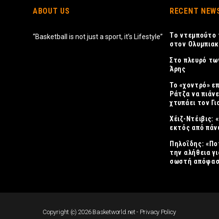
ABOUT US
RECENT NEW
Tο ντεμπούτο 
“Basketball is not just a sport, it’s Lifestyle”
στον Ολυμπια
Στο πλευρό τω
Άρης
Το «χοντρό» ε
Ράτζα να πιάνε
χτυπάει τον Γ
Χέιζ-Ντέιβις:
εκτός από πάν
Πηλοΐδης: «Πο
την αλήθεια γι
σωστή απόφασ
Copyright (c) 2026 Basketworld.net -
Privacy Policy