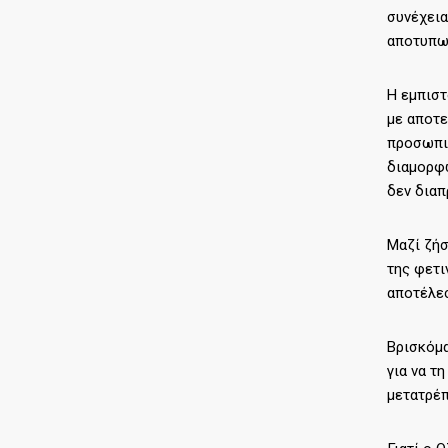
συνέχεια
αποτυπωθ
Η εμπιστ
με αποτε
προσωπικ
διαμορφώ
δεν διαπ
Μαζί ζήσ
της φετι
αποτέλεσ
Βρισκόμα
για να τ
μετατρέπ