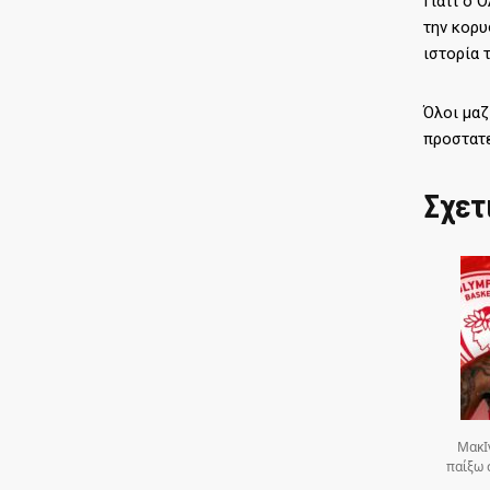
Γιατί ο 
την κορυ
ιστορία 
Όλοι μαζ
προστατε
Σχετ
ΜακΙ
παίξω 