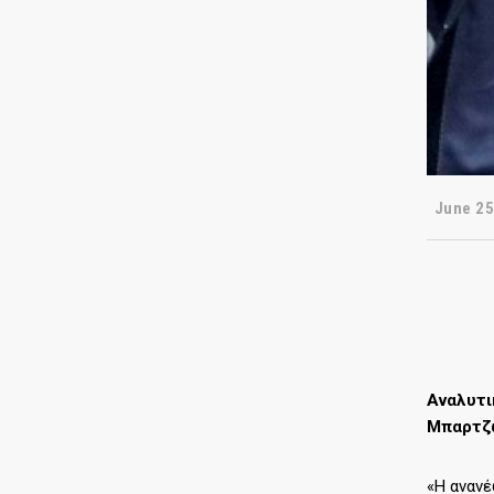
June 25
Αναλυτι
Μπαρτζώ
«Η ανανέ