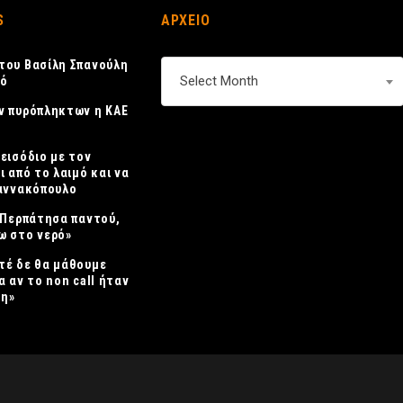
S
ΑΡΧΕΙΟ
του Βασίλη Σπανούλη
ΑΡΧΕΙΟ
Select Month
κό
ν πυρόπληκτων η ΚΑΕ
πεισόδιο με τον
ι από το λαιμό και να
ιαννακόπουλο
 «Περπάτησα παντού,
ω στο νερό»
τέ δε θα μάθουμε
α αν το non call ήταν
η»