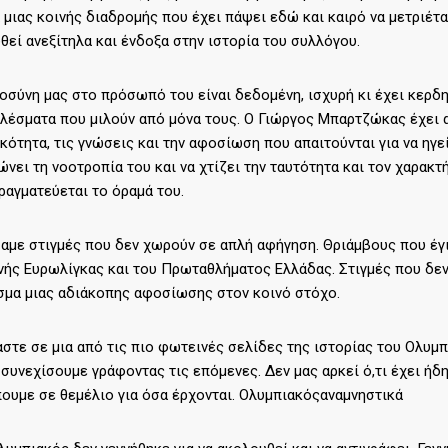
 μιας κοινής διαδρομής που έχει πάψει εδώ και καιρό να μετριέτα
εί ανεξίτηλα και ένδοξα στην ιστορία του συλλόγου.
οσύνη μας στο πρόσωπό του είναι δεδομένη, ισχυρή κι έχει κερδηθ
λέσματα που μιλούν από μόνα τους. Ο Γιώργος Μπαρτζώκας έχει απ
ότητα, τις γνώσεις και την αφοσίωση που απαιτούνται για να ηγ
νει τη νοοτροπία του και να χτίζει την ταυτότητα και τον χαρακ
ραγματεύεται το όραμά του.
αμε στιγμές που δεν χωρούν σε απλή αφήγηση. Θριάμβους που έγ
νής Ευρωλίγκας και του Πρωταθλήματος Ελλάδας. Στιγμές που δεν 
μα μιας αδιάκοπης αφοσίωσης στον κοινό στόχο.
στε σε μια από τις πιο φωτεινές σελίδες της ιστορίας του Ολυμπ
η συνεχίσουμε γράφοντας τις επόμενες. Δεν μας αρκεί ό,τι έχει ήδ
ουμε σε θεμέλιο για όσα έρχονται. Ολυμπιακόςαναμνηστικά