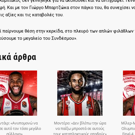
Ολυμπιακός δεν γεννήθηκε για να ακολουθεί και να αντιγράφει. Γεν
φή. Και με τον Γιώργο Μπαρτζώκα στον πάγκο του, θα συνεχίσει ν
τις αξίες και τις καταβολές του.
ί παίρνουμε θέση στην κερκίδα, στο πλευρό των απλών φιλάθλων τ
ύσουμε το μεγαλείο του Συνδέσμου».
ικά άρθρα
ντάιρ: «Ανυπομονώ να
Μοντέρο: «Δεν βλέπω την ώρα
Μίλερ-Μ
σε αυτό τον τόσο μεγάλο
να παίξω μπροστά σε αυτούς
Ολυμπια
σύλλογο»
τους καταπληκτικούς οπαδούς»
Final-4