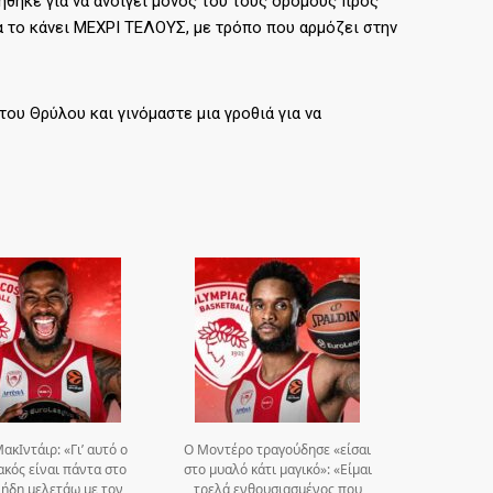
νήθηκε για να ανοίγει μόνος του τους δρόμους προς
α το κάνει ΜΕΧΡΙ ΤΕΛΟΥΣ, με τρόπο που αρμόζει στην
ου Θρύλου και γινόμαστε μια γροθιά για να
ακΙντάιρ: «Γι’ αυτό ο
Ο Μοντέρο τραγούδησε «είσαι
κός είναι πάντα στο
στο μυαλό κάτι μαγικό»: «Είμαι
, ήδη μελετάω με τον
τρελά ενθουσιασμένος που