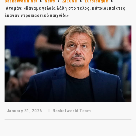
Basketworld.net
>
News
>
ΔΙΕΘΝΗ
>
Euroleague
>
Αταμάν: «Κάναμε γελοία λάθη στο τέλος, κάποιοι παίκτες
έκαναν ντροπιαστικό παιχνίδι»
January 31, 2026
Basketworld Team