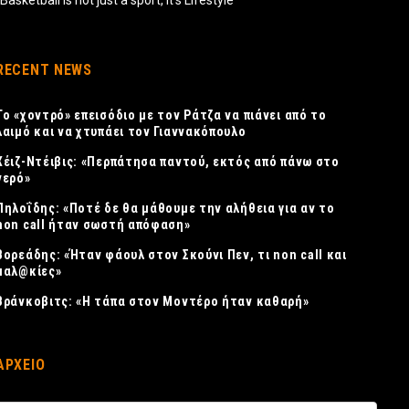
“Basketball is not just a sport, it’s Lifestyle”
RECENT NEWS
Το «χοντρό» επεισόδιο με τον Ράτζα να πιάνει από το
λαιμό και να χτυπάει τον Γιαννακόπουλο
Χέιζ-Ντέιβις: «Περπάτησα παντού, εκτός από πάνω στο
νερό»
Πηλοΐδης: «Ποτέ δε θα μάθουμε την αλήθεια για αν το
non call ήταν σωστή απόφαση»
Βορεάδης: «Ήταν φάουλ στον Σκούνι Πεν, τι non call και
μαλ@κίες»
Βράνκοβιτς: «Η τάπα στον Μοντέρο ήταν καθαρή»
ΑΡΧΕΙΟ