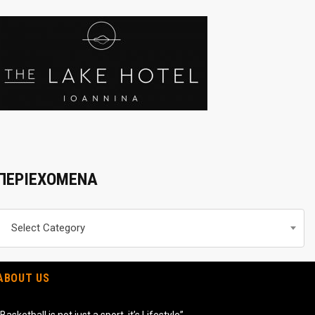
ΠΕΡΙΕΧΟΜΕΝΑ
Περιεχομενα
Select Category
ABOUT US