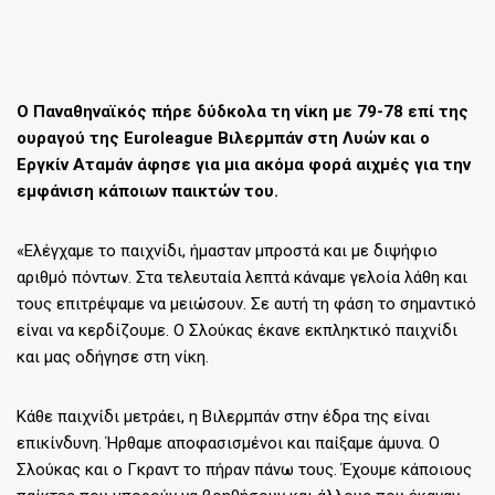
Ο Παναθηναϊκός πήρε δύδκολα τη νίκη με 79-78 επί της
ουραγού της Euroleague Βιλερμπάν στη Λυών και ο
Εργκίν Αταμάν άφησε για μια ακόμα φορά αιχμές για την
εμφάνιση κάποιων παικτών του.
«Ελέγχαμε το παιχνίδι, ήμασταν μπροστά και με διψήφιο
αριθμό πόντων. Στα τελευταία λεπτά κάναμε γελοία λάθη και
τους επιτρέψαμε να μειώσουν. Σε αυτή τη φάση το σημαντικό
είναι να κερδίζουμε. Ο Σλούκας έκανε εκπληκτικό παιχνίδι
και μας οδήγησε στη νίκη.
Κάθε παιχνίδι μετράει, η Βιλερμπάν στην έδρα της είναι
επικίνδυνη. Ήρθαμε αποφασισμένοι και παίξαμε άμυνα. Ο
Σλούκας και ο Γκραντ το πήραν πάνω τους. Έχουμε κάποιους