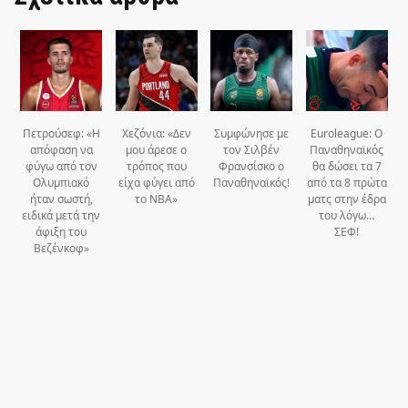
Πετρούσεφ: «Η
Χεζόνια: «Δεν
Συμφώνησε με
Euroleague: Ο
απόφαση να
μου άρεσε ο
τον Σιλβέν
Παναθηναϊκός
φύγω από τον
τρόπος που
Φρανσίσκο ο
θα δώσει τα 7
Ολυμπιακό
είχα φύγει από
Παναθηναϊκός!
από τα 8 πρώτα
ήταν σωστή,
το ΝΒΑ»
ματς στην έδρα
ειδικά μετά την
του λόγω…
άφιξη του
ΣΕΦ!
Βεζένκοφ»