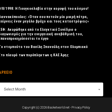
9/8/1998: Η Γιουγκοσλαβία στην κορυφή του κόσμου!
Γιαννακόπουλος: «Όταν σου πετούν μία μικρή πέτρα,
παίρνεις έναν μεγάλο βράχο και τους καταστρέφεις»
ΣΕΦ: Ακυρώθηκε από το Ελεγκτικό Συνέδριο ο
διαγωνισμός για την ενεργειακή αναβάθμισή του,
επαναπροκηρύσσεται το έργο
Tο ντεμπούτο του Βασίλη Σπανούλη στον Ολυμπιακό
Στο πλευρό των πυρόπληκτων η ΚΑΕ Άρης
ΑΡΧΕΙΟ
ΑΡΧΕΙΟ
Select Month
Copyright (c) 2026 Basketworld.net -
Privacy Policy