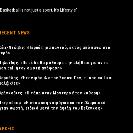
“Basketball is not just a sport, it’s Lifestyle”
RECENT NEWS
Χέιζ-Ντέιβις: «Περπάτησα παντού, εκτός από πάνω στο
νερό»
Πηλοΐδης: «Ποτέ δε θα μάθουμε την αλήθεια για αν το
non call ήταν σωστή απόφαση»
Βορεάδης: «Ήταν φάουλ στον Σκούνι Πεν, τι non call και
μαλ@κίες»
Βράνκοβιτς: «Η τάπα στον Μοντέρο ήταν καθαρή»
Πετρούσεφ: «Η απόφαση να φύγω από τον Ολυμπιακό
ήταν σωστή, ειδικά μετά την άφιξη του Βεζένκοφ»
ΑΡΧΕΙΟ