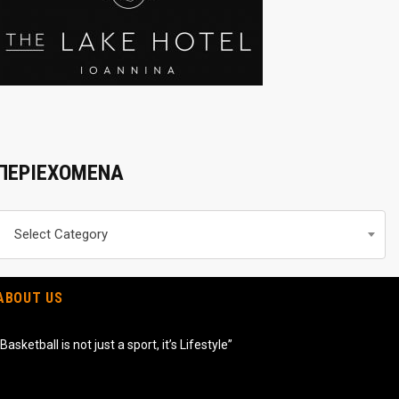
ΠΕΡΙΕΧΟΜΕΝΑ
Περιεχομενα
Select Category
ABOUT US
“Basketball is not just a sport, it’s Lifestyle”