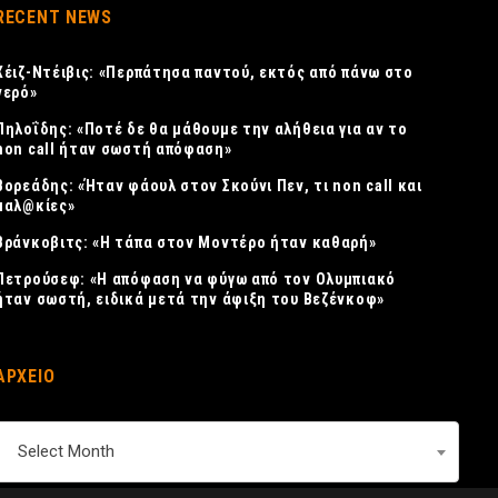
RECENT NEWS
Χέιζ-Ντέιβις: «Περπάτησα παντού, εκτός από πάνω στο
νερό»
Πηλοΐδης: «Ποτέ δε θα μάθουμε την αλήθεια για αν το
non call ήταν σωστή απόφαση»
Βορεάδης: «Ήταν φάουλ στον Σκούνι Πεν, τι non call και
μαλ@κίες»
Βράνκοβιτς: «Η τάπα στον Μοντέρο ήταν καθαρή»
Πετρούσεφ: «Η απόφαση να φύγω από τον Ολυμπιακό
ήταν σωστή, ειδικά μετά την άφιξη του Βεζένκοφ»
ΑΡΧΕΙΟ
ΑΡΧΕΙΟ
Select Month