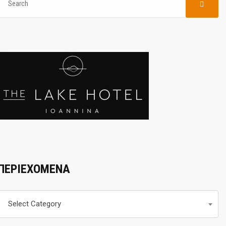
ΠΕΡΙΕΧΟΜΕΝΑ
Περιεχομενα
Select Category