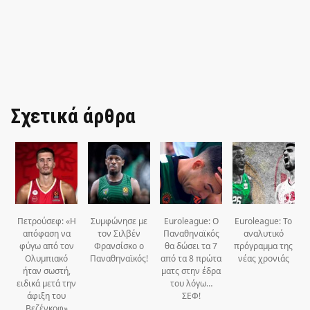
Σχετικά άρθρα
Πετρούσεφ: «Η
Συμφώνησε με
Euroleague: Ο
Euroleague: Το
απόφαση να
τον Σιλβέν
Παναθηναϊκός
αναλυτικό
φύγω από τον
Φρανσίσκο ο
θα δώσει τα 7
πρόγραμμα της
Ολυμπιακό
Παναθηναϊκός!
από τα 8 πρώτα
νέας χρονιάς
ήταν σωστή,
ματς στην έδρα
ειδικά μετά την
του λόγω…
άφιξη του
ΣΕΦ!
Βεζένκοφ»