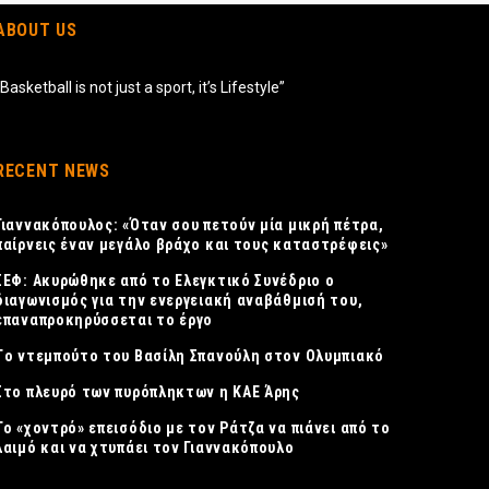
ABOUT US
“Basketball is not just a sport, it’s Lifestyle”
RECENT NEWS
Γιαννακόπουλος: «Όταν σου πετούν μία μικρή πέτρα,
παίρνεις έναν μεγάλο βράχο και τους καταστρέφεις»
ΣΕΦ: Ακυρώθηκε από το Ελεγκτικό Συνέδριο ο
διαγωνισμός για την ενεργειακή αναβάθμισή του,
επαναπροκηρύσσεται το έργο
Tο ντεμπούτο του Βασίλη Σπανούλη στον Ολυμπιακό
Στο πλευρό των πυρόπληκτων η ΚΑΕ Άρης
Το «χοντρό» επεισόδιο με τον Ράτζα να πιάνει από το
λαιμό και να χτυπάει τον Γιαννακόπουλο