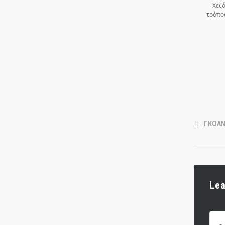
Χεζό
τρόπος
ΓΚΟΛΝ
Le