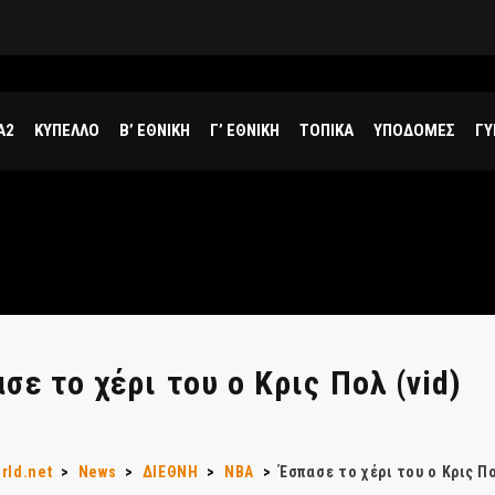
ΣΕΦ: Ακυρώθηκε από το Ελεγκτικό Συνέδριο ο διαγωνισμός για την ενεργειακή αναβάθμισή του, επαναπροκηρύσσεται το έργο
Α2
ΚΥΠΕΛΛΟ
Β’ ΕΘΝΙΚΗ
Γ’ ΕΘΝΙΚΗ
ΤΟΠΙΚΑ
ΥΠΟΔΟΜΕΣ
ΓΥ
σε το χέρι του ο Κρις Πολ (vid)
rld.net
>
News
>
ΔΙΕΘΝΗ
>
NBA
>
Έσπασε το χέρι του ο Κρις Πο