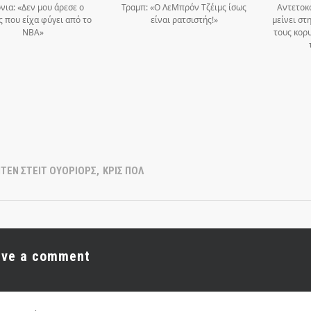
νια: «Δεν μου άρεσε ο
Τραμπ: «Ο ΛεΜπρόν Τζέιμς ίσως
Αντετοκ
 που είχα φύγει από το
είναι ρατσιστής!»
μείνει στ
ΝΒΑ»
τους κορ
ΤΕΝ ΣΤΕΙΤ ΟΥΟΡΙΟΡΣ
,
ΚΡΙΣ ΠΟΛ
ave a comment