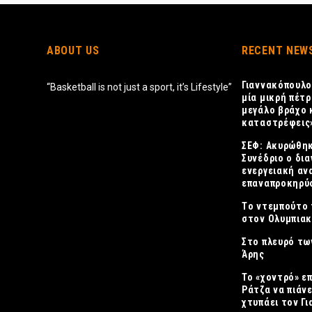
ABOUT US
RECENT NEW
Γιαννακόπουλο
“Basketball is not just a sport, it’s Lifestyle”
μία μικρή πέτρ
μεγάλο βράχο 
καταστρέφεις
ΣΕΦ: Ακυρώθηκ
Συνέδριο ο δια
ενεργειακή αν
επαναπροκηρύσ
Tο ντεμπούτο 
στον Ολυμπια
Στο πλευρό τω
Άρης
Το «χοντρό» ε
Ράτζα να πιάνε
χτυπάει τον Γ