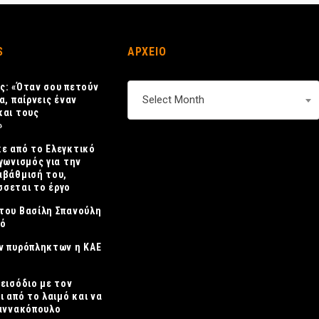
S
ΑΡΧΕΙΟ
ς: «Όταν σου πετούν
ΑΡΧΕΙΟ
Select Month
α, παίρνεις έναν
και τους
»
ε από το Ελεγκτικό
γωνισμός για την
αβάθμισή του,
σεται το έργο
του Βασίλη Σπανούλη
κό
ν πυρόπληκτων η ΚΑΕ
πεισόδιο με τον
ι από το λαιμό και να
ιαννακόπουλο