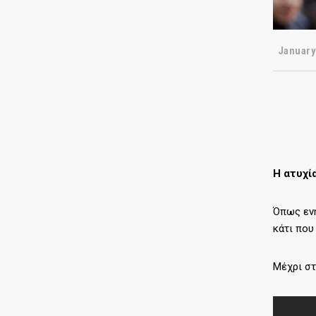
January
Η ατυχί
Όπως ενη
κάτι που
Μέχρι στ