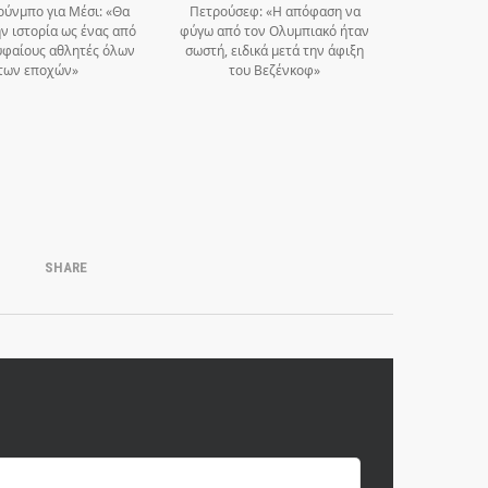
ούνμπο για Μέσι: «Θα
Πετρούσεφ: «Η απόφαση να
ην ιστορία ως ένας από
φύγω από τον Ολυμπιακό ήταν
υφαίους αθλητές όλων
σωστή, ειδικά μετά την άφιξη
των εποχών»
του Βεζένκοφ»
SHARE