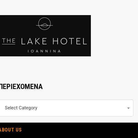
ΠΕΡΙΕΧΟΜΕΝΑ
Περιεχομενα
Select Category
ABOUT US