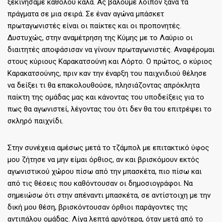
ξεκινήσαμε καθόλου καλά. Ας βάλουμε λοιπόν ξανά τα
πράγματα σε μια σειρά. Σε έναν αγώνα μπάσκετ
πρωταγωνιστές είναι οι παίκτες και οι προπονητές.
Δυστυχώς, στην αναμέτρηση της Κύμης με το Λαύριο οι
διαιτητές αποφάσισαν να γίνουν πρωταγωνιστές. Αναφέρομαι
στους κύριους Καρακατσούνη και Λόρτο. Ο πρώτος, ο κύριος
Καρακατσούνης, πριν καν την έναρξη του παιχνιδιού θέλησε
να δείξει τι θα επακολουθούσε, πλησιάζοντας απρόκλητα
παίκτη της ομάδας μας και κάνοντας του υποδείξεις για το
πως θα αγωνιστεί, λέγοντας του ότι δεν θα του επιτρέψει το
σκληρό παιχνίδι.
Στην συνέχεια αμέσως μετά το τζάμπολ με επιτακτικό ύφος
μου ζήτησε να μην είμαι όρθιος, αν και βρισκόμουν εκτός
αγωνιστικού χώρου πίσω από την μπασκέτα, πιο πίσω και
από τις θέσεις που καθόντουσαν οι δημοσιογράφοι. Να
σημειώσω ότι στην απέναντι μπασκέτα, σε αντίστοιχη με την
δική μου θέση, βρισκόντουσαν όρθιοι παράγοντες της
αντιπάλου ομάδας. Λίγα λεπτά αργότερα, όταν μετά από το