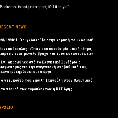
“Basketball is not just a sport, it’s Lifestyle”
RECENT NEWS
9/8/1998: Η Γιουγκοσλαβία στην κορυφή του κόσμου!
Γιαννακόπουλος: «Όταν σου πετούν μία μικρή πέτρα,
παίρνεις έναν μεγάλο βράχο και τους καταστρέφεις»
ΣΕΦ: Ακυρώθηκε από το Ελεγκτικό Συνέδριο ο
διαγωνισμός για την ενεργειακή αναβάθμισή του,
επαναπροκηρύσσεται το έργο
Tο ντεμπούτο του Βασίλη Σπανούλη στον Ολυμπιακό
Στο πλευρό των πυρόπληκτων η ΚΑΕ Άρης
ΑΡΧΕΙΟ