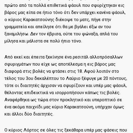
πρώτο από τα πολλά επιθετικά φάουλ που σφυρίχτηκαν εις
βάρος μας είπα σε ήπιο τόνο ότι δεν υπάρχει κανένα φάουλ,
ο κύριος Καρακατσούνης διέκοψε το ματς, πήγε στην
γραμματεία και απείλησε ότι θα με βγάλει έξω αν του
ξαναμιλήσω. Δεν τον έβρισα, ούτε του φώναξα, απλά του
μίλησα και μάλιστα σε πολύ ήπιο τόνο.
Από εκεί και έπειτα ξεκίνησε ένα ρεσιτάλ αλλοπρόσαλλων
σφυριγμάτων που είχε ως αποτέλεσμα η εις βάρος μας
διαφορά στις βολές να φτάσει στις 18. Αφού λοιπόν στο
τέλος του 3ου δεκαλέπτου το Λαύριο ξέφυγε με 20 πόντους,
τότε οι διαιτητές άρχισαν να σφυρίζουν και υπέρ μας φάουλ,
θέλοντας επιδεικτικά να ισορροπήσουν κάπως τις βολές.
Αναφέρθηκα ως τώρα στον προκλητικό και υπεροπτικό σε
ένα ακόμα παιχνίδι μας κύριο Καρακατσούνη, υπήρχαν όμως
και άλλοι δύο διαιτητές.
Ο κύριος Λόρτος σε όλες τις ξεκάθαρα υπέρ μας φάσεις που