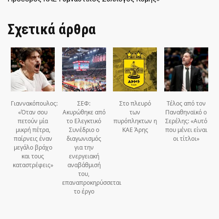
Σχετικά άρθρα
Γιαννακόπουλος:
ΣΕΦ:
Στο πλευρό
Τέλος από τον
«Όταν σου
Ακυρώθηκε από
των
Παναθηναϊκό ο
πετούν μία
το Ελεγκτικό
πυρόπληκτων η
Σερέλης: «Αυτό
μικρή πέτρα,
Συνέδριο ο
ΚΑΕ Άρης
που μένει είναι
παίρνεις έναν
διαγωνισμός
οι τίτλοι»
μεγάλο βράχο
για την
και τους
ενεργειακή
καταστρέφεις»
αναβάθμισή
του,
επαναπροκηρύσσεται
το έργο