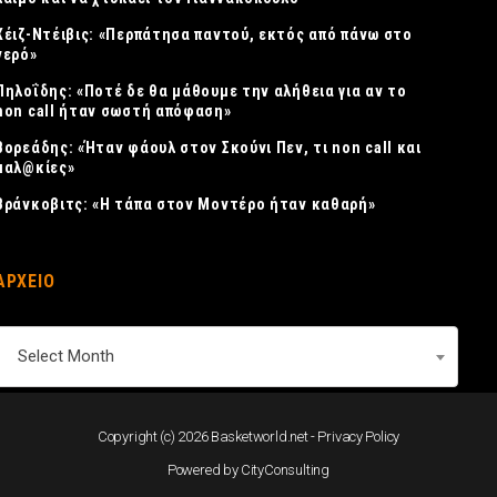
Χέιζ-Ντέιβις: «Περπάτησα παντού, εκτός από πάνω στο
νερό»
Πηλοΐδης: «Ποτέ δε θα μάθουμε την αλήθεια για αν το
non call ήταν σωστή απόφαση»
Βορεάδης: «Ήταν φάουλ στον Σκούνι Πεν, τι non call και
μαλ@κίες»
Βράνκοβιτς: «Η τάπα στον Μοντέρο ήταν καθαρή»
ΑΡΧΕΙΟ
ΑΡΧΕΙΟ
Select Month
Copyright (c) 2026 Basketworld.net -
Privacy Policy
Powered by
CityConsulting