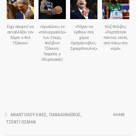
Είχε σκεφτεί να
«Χρυσώνει» το
«Πήγαν να
Χέιζ-Ντέιβις:
ανταλλάξει τον
«πολυεργαλείο»
έρθουν στα
«Περπάτησα
Κόμπι ο Φιλ
των Σπερς,
χέρια
παντού, εκτός
Τζάκσον!
Ντέιβιντ
Ομπράντοβιτς-
από πάνω στο
Τζόουνς-
Σφαιρόπουλος»
νερό»
Γκαρσία, ο
Ολυμπιακός!
ΑΝΑΝΤΟΛΟΥ ΕΦΕΣ
,
ΠΑΝΑΘΗΝΑΪΚΟΣ
,
SHARE
ΤΣΕΝΤΙ ΟΣΜΑΝ