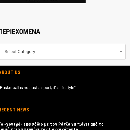
ΠΕΡΙΕΧΟΜΕΝΑ
Περιεχομενα
Select Category
ABOUT US
“Basketball is not just a sport, it’s Lifestyle”
RECENT NEWS
Το «χοντρό» επεισόδιο με τον Ράτζα να πιάνει από το
λαιμό και να χτυπάει τον Γιαννακόπουλο