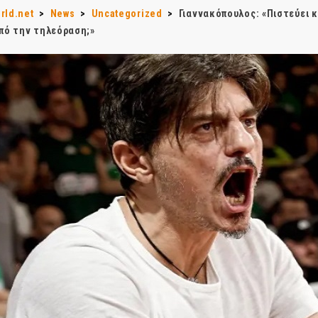
rld.net
>
News
>
Uncategorized
>
Γιαννακόπουλος: «Πιστεύει κ
από την τηλεόραση;»