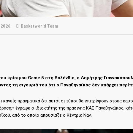
 2026
Basketworld Team
του κρίσιμου Game 5 στη Βαλένθια, ο Δημήτρης Γιαννακόπουλο
ντας τη σιγουριά του ότι ο Παναθηναϊκός δεν υπάρχει περίπτ
ι κανείς πραγματικά ότι αυτοί οι τύποι θα επιτρέψουν στους εαυτο
όραση;» έγραψε ο ιδιοκτήτης της πράσινης ΚΑΕ Παναθηναϊκός, κά
ϊκού, από το οποίο απουσίαζε ο Κέντρικ Ναν.