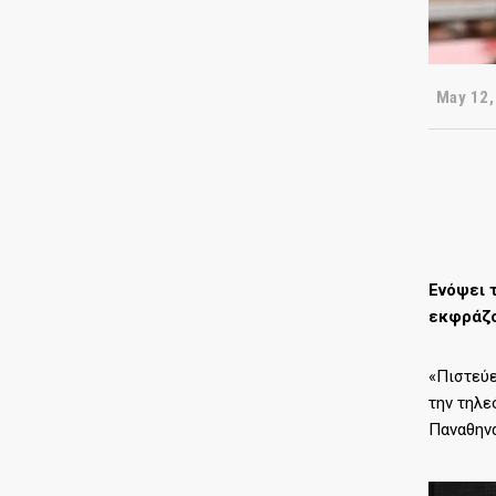
May 12,
Ενόψει 
εκφράζο
«Πιστεύε
την τηλε
Παναθηνα