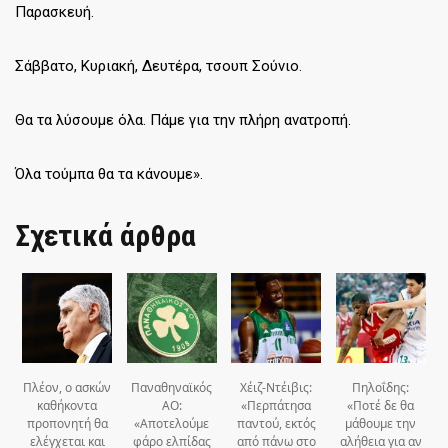
Παρασκευή.
Σάββατο, Κυριακή, Δευτέρα, τσουπ Σούνιο.
Θα τα λύσουμε όλα. Πάμε για την πλήρη ανατροπή.
Όλα τούμπα θα τα κάνουμε».
Σχετικά άρθρα
Πλέον, ο ασκών
Παναθηναϊκός
Χέιζ-Ντέιβις:
Πηλοΐδης:
καθήκοντα
ΑΟ:
«Περπάτησα
«Ποτέ δε θα
προπονητή θα
«Αποτελούμε
παντού, εκτός
μάθουμε την
ελέγχεται και
φάρο ελπίδας
από πάνω στο
αλήθεια για αν