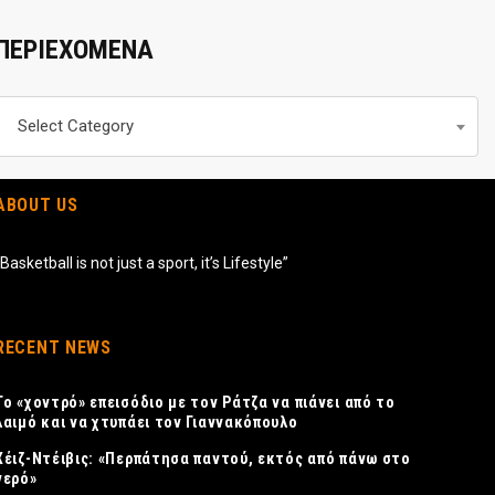
ΠΕΡΙΕΧΟΜΕΝΑ
Περιεχομενα
Select Category
ABOUT US
“Basketball is not just a sport, it’s Lifestyle”
RECENT NEWS
Το «χοντρό» επεισόδιο με τον Ράτζα να πιάνει από το
λαιμό και να χτυπάει τον Γιαννακόπουλο
Χέιζ-Ντέιβις: «Περπάτησα παντού, εκτός από πάνω στο
νερό»