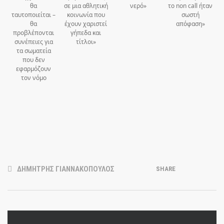
θα
σε μια αθλητική
νερό»
το non call ήταν
ταυτοποιείται –
κοινωνία που
σωστή
θα
έχουν χαριστεί
απόφαση»
προβλέπονται
γήπεδα και
συνέπειες για
τίτλοι»
τα σωματεία
που δεν
εφαρμόζουν
τον νόμο
ΔΗΜΗΤΡΗΣ ΓΙΑΝΝΑΚΟΠΟΥΛΟΣ
SHARE