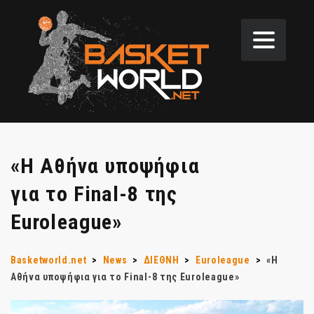
«H Αθήνα υποψήφια
για το Final-8 της
Euroleague»
Basketworld.net
>
News
>
ΔΙΕΘΝΗ
>
Euroleague
>
«H
Αθήνα υποψήφια για το Final-8 της Euroleague»