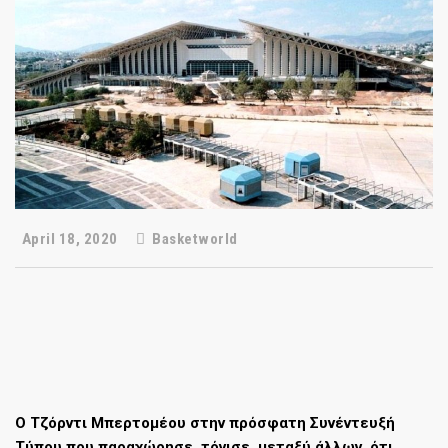
April 18, 2020
Basketworld
Ο Τζόρντι Μπερτομέου στην πρόσφατη Συνέντευξή
Τύπου που παραχώρησε, τόνισε, μεταξύ άλλων, ότι