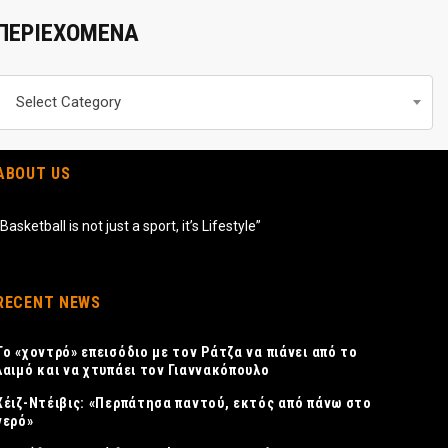
ΠΕΡΙΕΧΟΜΕΝΑ
Περιεχομενα
Select Category
ABOUT US
“Basketball is not just a sport, it’s Lifestyle”
RECENT NEWS
Το «χοντρό» επεισόδιο με τον Ράτζα να πιάνει από το
λαιμό και να χτυπάει τον Γιαννακόπουλο
Χέιζ-Ντέιβις: «Περπάτησα παντού, εκτός από πάνω στο
νερό»