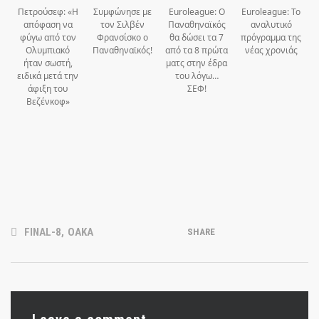
Πετρούσεφ: «Η
Συμφώνησε με
Euroleague: Ο
Euroleague: Το
απόφαση να
τον Σιλβέν
Παναθηναϊκός
αναλυτικό
φύγω από τον
Φρανσίσκο ο
θα δώσει τα 7
πρόγραμμα της
Ολυμπιακό
Παναθηναϊκός!
από τα 8 πρώτα
νέας χρονιάς
ήταν σωστή,
ματς στην έδρα
ειδικά μετά την
του λόγω…
άφιξη του
ΣΕΦ!
Βεζένκοφ»
FINAL-8
,
ΟΑΚΑ
SHARE