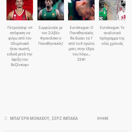
Πετρούσεφ: «Η
Συμφώνησε με
Euroleague: Ο
Euroleague: Το
απόφαση να
τον Σιλβέν
Παναθηναϊκός
αναλυτικό
φύγω από τον
Φρανσίσκο ο
θα δώσει τα 7
πρόγραμμα της
Ολυμπιακό
Παναθηναϊκός!
από τα 8 πρώτα
νέας χρονιάς
ήταν σωστή,
ματς στην έδρα
ειδικά μετά την
του λόγω…
άφιξη του
ΣΕΦ!
Βεζένκοφ»
ΜΠΑΓΕΡΝ ΜΟΝΑΧΟΥ
,
ΣΕΡΖ ΙΜΠΑΚΑ
SHARE