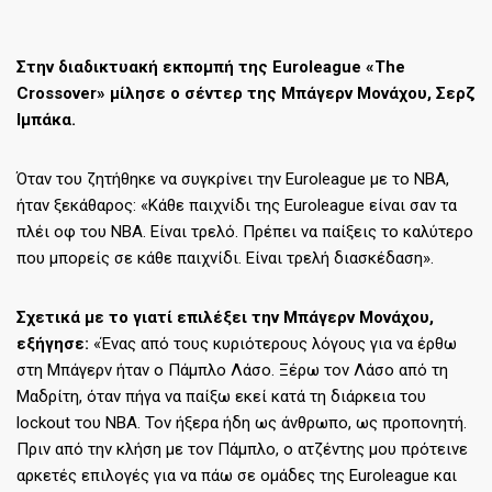
Στην διαδικτυακή εκπομπή της Euroleague «The
Crossover» μίλησε ο σέντερ της Μπάγερν Μονάχου, Σερζ
Ιμπάκα.
Όταν του ζητήθηκε να συγκρίνει την Euroleague με το NBA,
ήταν ξεκάθαρος: «Κάθε παιχνίδι της Euroleague είναι σαν τα
πλέι οφ του NBA. Είναι τρελό. Πρέπει να παίξεις το καλύτερο
που μπορείς σε κάθε παιχνίδι. Είναι τρελή διασκέδαση».
Σχετικά με το γιατί επιλέξει την Μπάγερν Μονάχου,
εξήγησε:
«Ένας από τους κυριότερους λόγους για να έρθω
στη Μπάγερν ήταν ο Πάμπλο Λάσο. Ξέρω τον Λάσο από τη
Μαδρίτη, όταν πήγα να παίξω εκεί κατά τη διάρκεια του
lockout του ΝΒΑ. Τον ήξερα ήδη ως άνθρωπο, ως προπονητή.
Πριν από την κλήση με τον Πάμπλο, ο ατζέντης μου πρότεινε
αρκετές επιλογές για να πάω σε ομάδες της Euroleague και