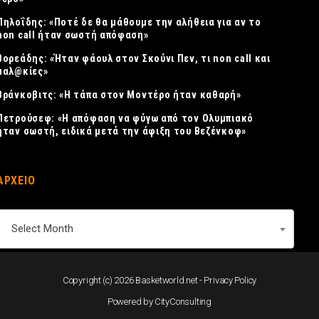
Πηλοΐδης: «Ποτέ δε θα μάθουμε την αλήθεια για αν το
non call ήταν σωστή απόφαση»
Βορεάδης: «Ήταν φάουλ στον Σκούνι Πεν, τι non call και
μαλ@κίες»
Βράνκοβιτς: «Η τάπα στον Μοντέρο ήταν καθαρή»
Πετρούσεφ: «Η απόφαση να φύγω από τον Ολυμπιακό
ήταν σωστή, ειδικά μετά την άφιξη του Βεζένκοφ»
ΑΡΧΕΙΟ
ΑΡΧΕΙΟ
Select Month
Copyright (c) 2026 Basketworld.net -
Privacy Policy
Powered by
CityConsulting