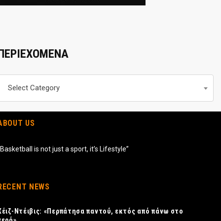
ΠΕΡΙΕΧΟΜΕΝΑ
Περιεχομενα
Select Category
ABOUT US
“Basketball is not just a sport, it’s Lifestyle”
RECENT NEWS
Χέιζ-Ντέιβις: «Περπάτησα παντού, εκτός από πάνω στο
νερό»