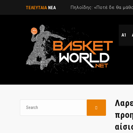
ΤΕΛΕΥΤΑΙΑ
ΝΕΑ
Α1
Λαρε
προη
αίσι