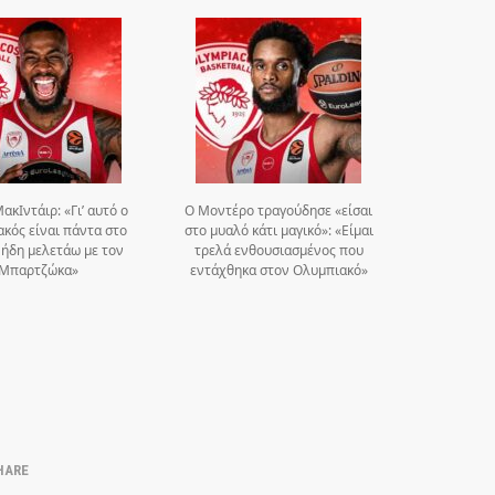
ακΙντάιρ: «Γι’ αυτό ο
Ο Μοντέρο τραγούδησε «είσαι
κός είναι πάντα στο
στο μυαλό κάτι μαγικό»: «Είμαι
, ήδη μελετάω με τον
τρελά ενθουσιασμένος που
Μπαρτζώκα»
εντάχθηκα στον Ολυμπιακό»
HARE