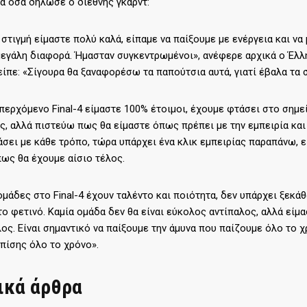
ά όσα δήλωσε ο διεθνής γκαρντ:
 στιγμή είμαστε πολύ καλά, είπαμε να παίξουμε με ενέργεια και ν
μεγάλη διαφορά. Ήμασταν συγκεντρωμένοι», ανέφερε αρχικά ο Έλλη
ίπε: «Σίγουρα θα ξαναφορέσω τα παπούτσια αυτά, γιατί έβαλα τα 
επερχόμενο Final-4 είμαστε 100% έτοιμοι, έχουμε φτάσει στο σημε
ς, αλλά πιστεύω πως θα είμαστε όπως πρέπει με την εμπειρία κ
άσει με κάθε τρόπο, τώρα υπάρχει ένα κλικ εμπειρίας παραπάνω, ε
ως θα έχουμε αίσιο τέλος.
ομάδες στο Final-4 έχουν ταλέντο και ποιότητα, δεν υπάρχει ξεκάθ
το φετινό. Καμία ομάδα δεν θα είναι εύκολος αντίπαλος, αλλά είμ
λος. Είναι σημαντικό να παίξουμε την άμυνα που παίζουμε όλο το 
πίσης όλο το χρόνο».
ικά άρθρα