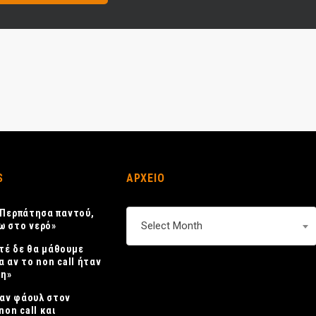
S
ΑΡΧΕΙΟ
 «Περπάτησα παντού,
ΑΡΧΕΙΟ
Select Month
ω στο νερό»
τέ δε θα μάθουμε
α αν το non call ήταν
η»
αν φάουλ στον
non call και