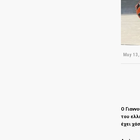
May 13,
Ο Γιανν
του ελλ
έχει χά