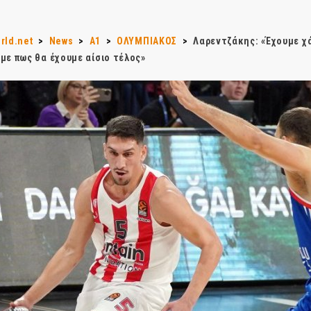
rld.net
>
News
>
Α1
>
ΟΛΥΜΠΙΑΚΟΣ
>
Λαρεντζάκης: «Έχουμε χά
με πως θα έχουμε αίσιο τέλος»