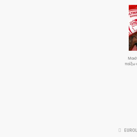
ΜακΙ
παίξω 
EUROL