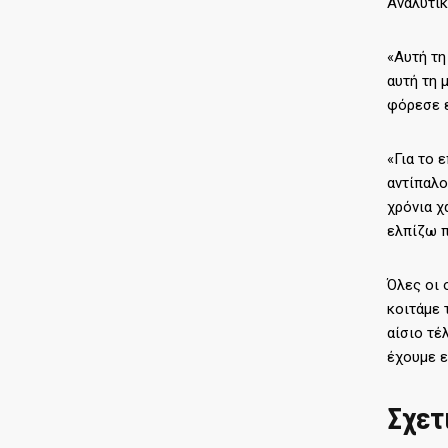
Αναλυτικ
«Αυτή τη
αυτή τη 
φόρεσε ε
«Για το 
αντίπαλο
χρόνια χ
ελπίζω π
Όλες οι 
κοιτάμε 
αίσιο τέ
έχουμε ε
Σχετ