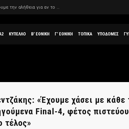
Πηλοΐδης: «Ποτέ δε θα μάθουμε την αλήθεια για αν το non call ήταν σωστή απόφαση»
Α2
ΚΥΠΕΛΛΟ
Β’ ΕΘΝΙΚΗ
Γ’ ΕΘΝΙΚΗ
ΤΟΠΙΚΑ
ΥΠΟΔΟΜΕΣ
ΓΥ
ντζάκης: «Έχουμε χάσει με κάθε
γούμενα Final-4, φέτος πιστεύο
ο τέλος»