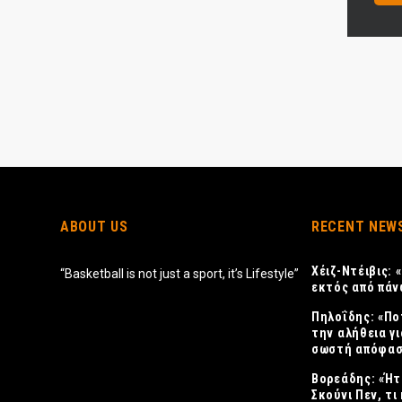
ABOUT US
RECENT NEW
Χέιζ-Ντέιβις:
“Basketball is not just a sport, it’s Lifestyle”
εκτός από πάν
Πηλοΐδης: «Πο
την αλήθεια γι
σωστή απόφασ
Βορεάδης: «Ήτ
Σκούνι Πεν, τι 