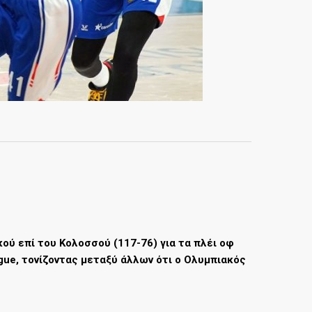
ού επί του Κολοσσού (117-76) για τα πλέι οφ
gue, τονίζοντας μεταξύ άλλων ότι ο Ολυμπιακός