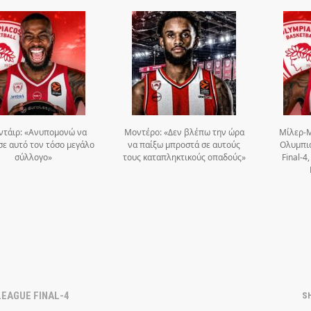
ντάιρ: «Ανυπομονώ να
Μοντέρο: «Δεν βλέπω την ώρα
Μίλερ-Μ
σε αυτό τον τόσο μεγάλο
να παίξω μπροστά σε αυτούς
Ολυμπια
σύλλογο»
τους καταπληκτικούς οπαδούς»
Final-4
EAGUE FINAL-4
S