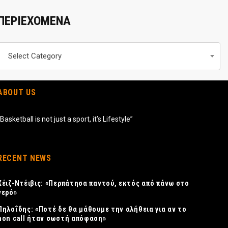
ΠΕΡΙΕΧΟΜΕΝΑ
Περιεχομενα
Select Category
ABOUT US
“Basketball is not just a sport, it’s Lifestyle”
RECENT NEWS
Χέιζ-Ντέιβις: «Περπάτησα παντού, εκτός από πάνω στο
νερό»
Πηλοΐδης: «Ποτέ δε θα μάθουμε την αλήθεια για αν το
non call ήταν σωστή απόφαση»