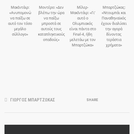
ΜακΙντάιρ:
Μοντέρο: «Δεν
Μίλερ-
Μπαρτζώκας:
«Ανυπομονώ
βλέπω την ώρα
ΜακΙντάιρ: «Γι’
«Ντουμπάι και
να παίξω σε
να παίξω
αυτό ο
Παναθηναϊκός
αυτό τον τόσο
μπροστά σε
Ολυμπιακός
έχουν διαλύσει
μεγάλο
αυτούς τους
είναι πάντα στο
την αγορά
σύλλογο»
καταπληκτικούς
Final-4, ήδη
δίνοντας
οπαδούς»
μελετάω με τον
τεράστια
Μπαρτζώκα»
χρήματα»
ΓΙΩΡΓΟΣ ΜΠΑΡΤΖΩΚΑΣ
SHARE