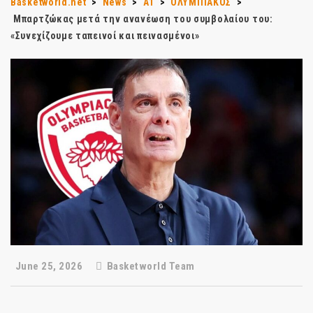
Basketworld.net
>
News
>
Α1
>
ΟΛΥΜΠΙΑΚΟΣ
>
Μπαρτζώκας μετά την ανανέωση του συμβολαίου του:
«Συνεχίζουμε ταπεινοί και πεινασμένοι»
June 25, 2026
Basketworld Team