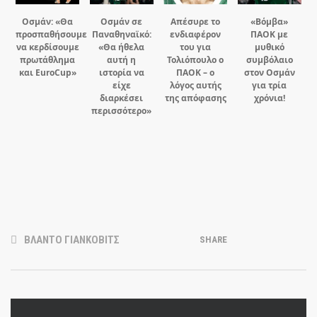
Οσμάν: «Θα
Οσμάν σε
Απέσυρε το
«Βόμβα»
προσπαθήσουμε
Παναθηναϊκό:
ενδιαφέρον
ΠΑΟΚ με
να κερδίσουμε
«Θα ήθελα
του για
μυθικό
πρωτάθλημα
αυτή η
Τολιόπουλο ο
συμβόλαιο
και EuroCup»
ιστορία να
ΠΑΟΚ – ο
στον Οσμάν
είχε
λόγος αυτής
για τρία
διαρκέσει
της απόφασης
χρόνια!
περισσότερο»
ΒΛΑΝΤΟ ΓΙΑΝΚΟΒΙΤΣ
SHARE