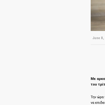
June 8,
Με αρκε
του τρί
Την ώρα 
να επιδε