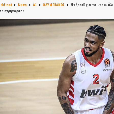
rld.net
>
News
>
Α1
>
ΟΛΥΜΠΙΑΚΟΣ
>
Ντόρσεϊ για το μπουκάλι
 σε εγρήγορση»