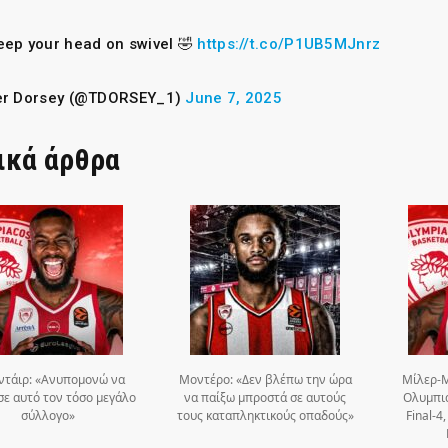
eep your head on swivel 🤣
https://t.co/P1UB5MJnrz
er Dorsey (@TDORSEY_1)
June 7, 2025
ικά άρθρα
ντάιρ: «Ανυπομονώ να
Μοντέρο: «Δεν βλέπω την ώρα
Μίλερ-Μ
σε αυτό τον τόσο μεγάλο
να παίξω μπροστά σε αυτούς
Ολυμπια
σύλλογο»
τους καταπληκτικούς οπαδούς»
Final-4