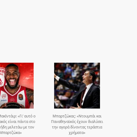
ακΙντάιρ: «Γι’ αυτό ο
Μπαρτζώκας: «Ντουμπάι και
κός είναι πάντα στο
Παναθηναϊκός έχουν διαλύσει
, ήδη μελετάω με τον
την αγορά δίνοντας τεράστια
Μπαρτζώκα»
χρήματα»