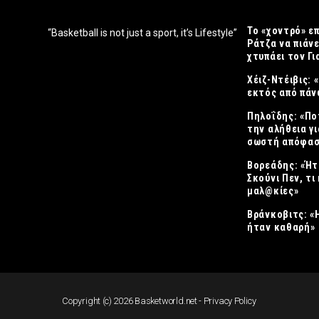
Το «χοντρό» ε
“Basketball is not just a sport, it’s Lifestyle”
Ράτζα να πιάνε
χτυπάει τον Γ
Χέιζ-Ντέιβις:
εκτός από πάν
Πηλοΐδης: «Πο
την αλήθεια γι
σωστή απόφασ
Βορεάδης: «Ήτ
Σκούνι Πεν, τι 
μαλ@κίες»
Βράνκοβιτς: «
ήταν καθαρή»
Copyright (c) 2026 Basketworld.net -
Privacy Policy