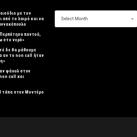
πεισόδιο με τον
ΑΡΧΕΙΟ
Select Month
ι από το λαιμό και να
ιαννακόπουλο
 «Περπάτησα παντού,
ω στο νερό»
τέ δε θα μάθουμε
α αν το non call ήταν
η»
αν φάουλ στον
non call και
Η τάπα στον Μοντέρο