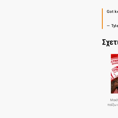
Got k
— Tyl
Σχετ
ΜακΙ
παίξω 