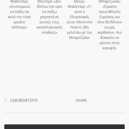
ΜακΙντάιρ:
Μοντέρο: «Δεν
Μίλερ-
Μπαρτζώκας:
«Ανυπομονώ
βλέπω την ώρα
ΜακΙντάιρ: «Γι’
«Είμαστε
να παίξω σε
να παίξω
αυτό ο
πρωταθλητές
αυτό τον τόσο
μπροστά σε
Ολυμπιακός
Ευρώπης και
μεγάλο
αυτούς τους
είναι πάντα στο
όλοι θα θέλουν
σύλλογο»
καταπληκτικούς
Final-4, ήδη
να μας
οπαδούς»
μελετάω με τον
κερδίσουν, πιο
Μπαρτζώκα»
δύσκολο να
μείνεις στην
κορυφή»
ΖΑΝ ΜΟΝΤΕΡΟ
SHARE