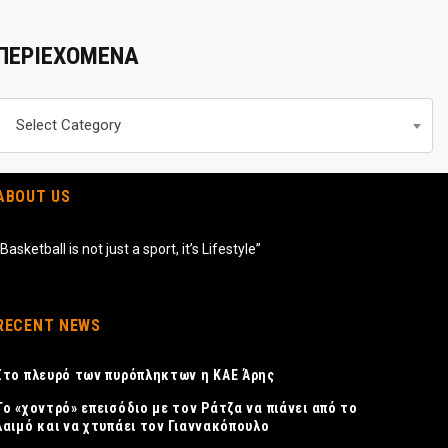
ΠΕΡΙΕΧΟΜΕΝΑ
Περιεχομενα
Select Category
ABOUT US
“Basketball is not just a sport, it’s Lifestyle”
RECENT NEWS
Στο πλευρό των πυρόπληκτων η ΚΑΕ Άρης
Το «χοντρό» επεισόδιο με τον Ράτζα να πιάνει από το
λαιμό και να χτυπάει τον Γιαννακόπουλο