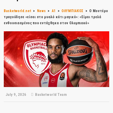
Basketworld.net
>
News
>
Α1
>
ΟΛΥΜΠΙΑΚΟΣ
>
Ο Μοντέρο
τραγούδησε «είσαι στο μυαλό κάτι μαγικό»: «Είμαι τρελά
ενθουσιασμένος που εντάχθηκα στον Ολυμπιακό»
July 9, 2026
Basketworld Team