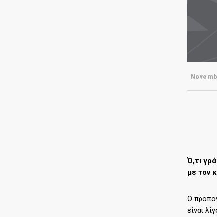
Novembe
Ό,τι γρά
με τον 
Ο προπον
είναι λί