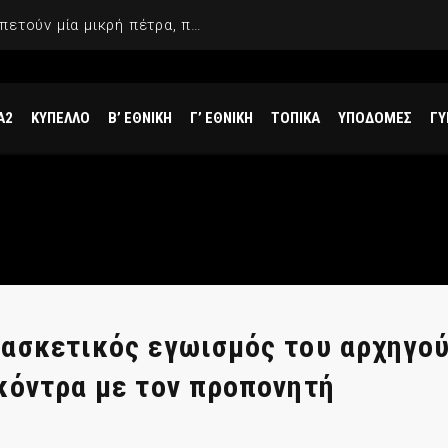
Γιαννακόπουλος: «Όταν σου πετούν μία μικρή πέτρα, παίρνεις έναν μεγάλο βράχο και τους καταστρέφεις»
Α2
ΚΥΠΕΛΛΟ
Β’ ΕΘΝΙΚΗ
Γ’ ΕΘΝΙΚΗ
ΤΟΠΙΚΑ
ΥΠΟΔΟΜΕΣ
ΓΥ
ασκετικός εγωισμός του αρχηγού
κόντρα με τον προπονητή