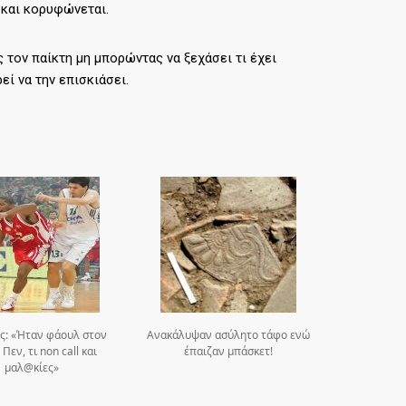
 και κορυφώνεται.
ος τον παίκτη μη μπορώντας να ξεχάσει τι έχει
ί να την επισκιάσει.
ς: «Ήταν φάουλ στον
Ανακάλυψαν ασύλητο τάφο ενώ
Πεν, τι non call και
έπαιζαν μπάσκετ!
μαλ@κίες»