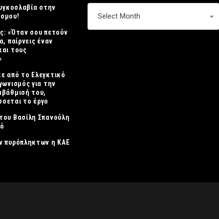
ουγκοσλαβία στην
ΑΡΧΕΙΟ
Select Month
όσμου!
ς: «Όταν σου πετούν
α, παίρνεις έναν
και τους
»
ε από το Ελεγκτικό
γωνισμός για την
αβάθμισή του,
σεται το έργο
του Βασίλη Σπανούλη
κό
ν πυρόπληκτων η ΚΑΕ