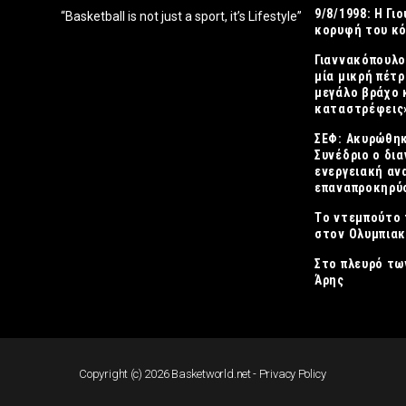
9/8/1998: Η Γι
“Basketball is not just a sport, it’s Lifestyle”
κορυφή του κ
Γιαννακόπουλο
μία μικρή πέτρ
μεγάλο βράχο 
καταστρέφεις
ΣΕΦ: Ακυρώθηκ
Συνέδριο ο δια
ενεργειακή αν
επαναπροκηρύσ
Tο ντεμπούτο 
στον Ολυμπια
Στο πλευρό τω
Άρης
Copyright (c) 2026 Basketworld.net -
Privacy Policy