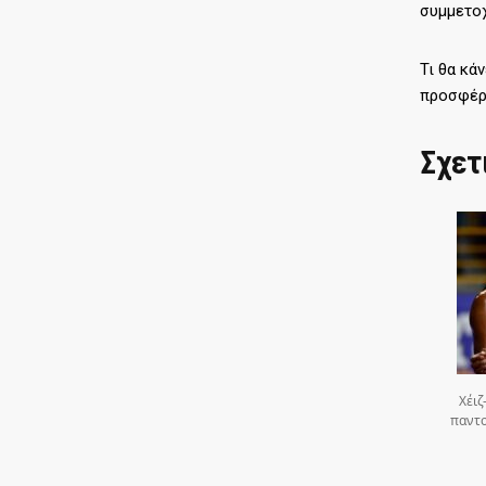
συμμετοχ
Τι θα κά
προσφέρε
Σχετ
Χέιζ
παντο