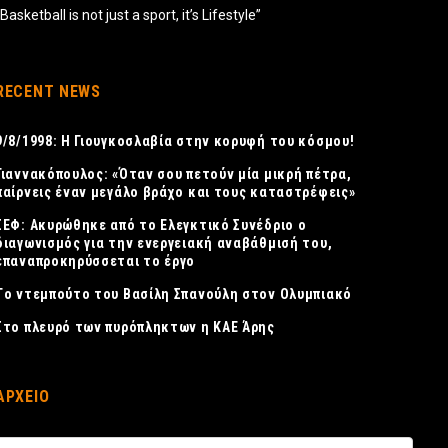
“Basketball is not just a sport, it’s Lifestyle”
RECENT NEWS
9/8/1998: Η Γιουγκοσλαβία στην κορυφή του κόσμου!
Γιαννακόπουλος: «Όταν σου πετούν μία μικρή πέτρα,
παίρνεις έναν μεγάλο βράχο και τους καταστρέφεις»
ΣΕΦ: Ακυρώθηκε από το Ελεγκτικό Συνέδριο ο
διαγωνισμός για την ενεργειακή αναβάθμισή του,
επαναπροκηρύσσεται το έργο
Tο ντεμπούτο του Βασίλη Σπανούλη στον Ολυμπιακό
Στο πλευρό των πυρόπληκτων η ΚΑΕ Άρης
ΑΡΧΕΙΟ