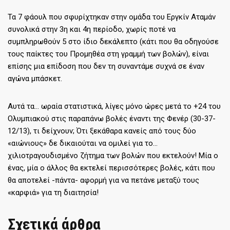
Τα 7 φάουλ που σφυρίχτηκαν στην ομάδα του Εργκίν Αταμάν
συνολικά στην 3η και 4η περίοδο, χωρίς ποτέ να
συμπληρωθούν 5 στο ίδιο δεκάλεπτο (κάτι που θα οδηγούσε
τους παίκτες του Προμηθέα στη γραμμή των βολών), είναι
επίσης μια επίδοση που δεν τη συναντάμε συχνά σε έναν
αγώνα μπάσκετ.
Αυτά τα… ωραία στατιστικά, λίγες μόνο ώρες μετά το +24 του
Ολυμπιακού στις παραπάνω βολές έναντι της Φενέρ (30-37-
12/13), τι δείχνουν; Ότι ξεκάθαρα κανείς από τους δύο
«αιώνιους» δε δικαιούται να ομιλεί για το…
χιλιοτραγουδισμένο ζήτημα των βολών που εκτελούν! Μία ο
ένας, μία ο άλλος θα εκτελεί περισσότερες βολές, κάτι που
θα αποτελεί -πάντα- αφορμή για να πετάνε μεταξύ τους
«καρφιά» για τη διαιτησία!
Σχετικά άρθρα