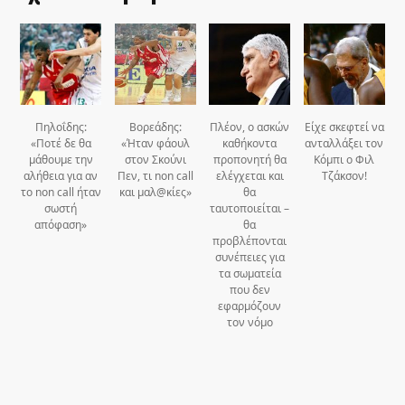
Πηλοΐδης:
Βορεάδης:
Πλέον, ο ασκών
Είχε σκεφτεί να
«Ποτέ δε θα
«Ήταν φάουλ
καθήκοντα
ανταλλάξει τον
μάθουμε την
στον Σκούνι
προπονητή θα
Κόμπι ο Φιλ
αλήθεια για αν
Πεν, τι non call
ελέγχεται και
Τζάκσον!
το non call ήταν
και μαλ@κίες»
θα
σωστή
ταυτοποιείται –
απόφαση»
θα
προβλέπονται
συνέπειες για
τα σωματεία
που δεν
εφαρμόζουν
τον νόμο