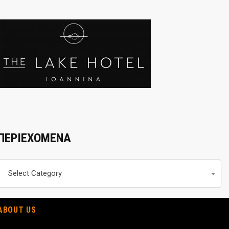
ΠΕΡΙΕΧΟΜΕΝΑ
Περιεχομενα
Select Category
ABOUT US