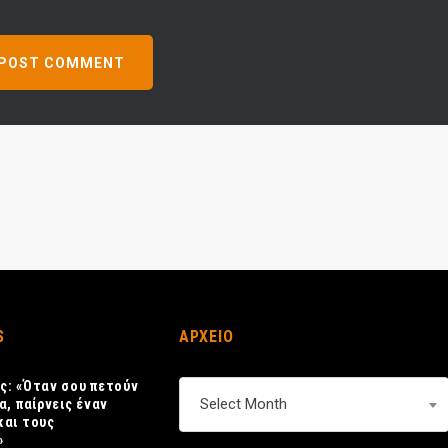
S
ΑΡΧΕΙΟ
ς: «Όταν σου πετούν
ΑΡΧΕΙΟ
Select Month
α, παίρνεις έναν
και τους
»