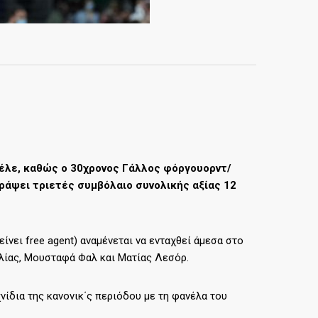
σέλε, καθώς o 30χρονος Γάλλος φόργουορντ/
γράψει τριετές συμβόλαιο συνολικής αξίας 12
ίνει free agent) αναμένεται να ενταχθεί άμεσα στο
λλίας, Μουσταφά Φαλ και Ματίας Λεσόρ.
νίδια της κανονικ΄ς περιόδου με τη φανέλα του