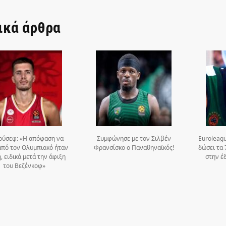
ικά άρθρα
ούσεφ: «Η απόφαση να
Συμφώνησε με τον Σιλβέν
Euroleag
πό τον Ολυμπιακό ήταν
Φρανσίσκο ο Παναθηναϊκός!
δώσει τα 
, ειδικά μετά την άφιξη
στην έ
του Βεζένκοφ»