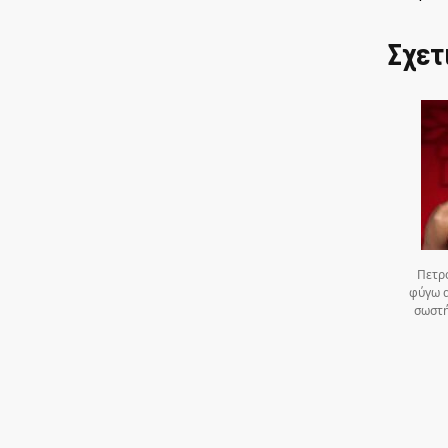
Σχετ
Πετρ
φύγω α
σωστή