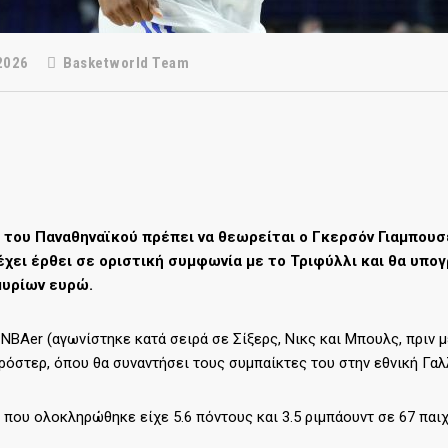
2026
Basketworld Team
 του Παναθηναϊκού πρέπει να θεωρείται ο Γκερσόν Γιαμπου
έχει έρθει σε οριστική συμφωνία με το Τριφύλλι και θα υπο
υρίων ευρώ.
NBAer (αγωνίστηκε κατά σειρά σε Σίξερς, Νικς και Μπουλς, πριν με
ρόστερ, όπου θα συναντήσει τους συμπαίκτες του στην εθνική Γα
 που ολοκληρώθηκε είχε 5.6 πόντους και 3.5 ριμπάουντ σε 67 παιχ