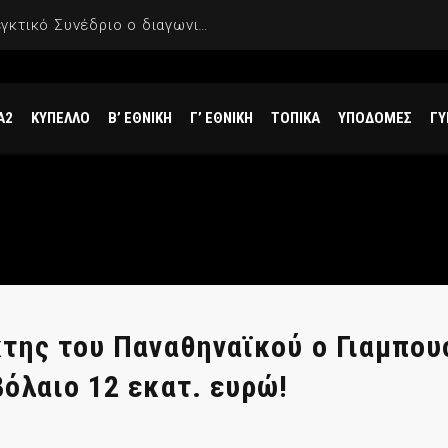
ΣΕΦ: Ακυρώθηκε από το Ελεγκτικό Συνέδριο ο διαγωνισμός για την ενεργειακή αναβάθμισή του, επαναπροκηρύσσεται το έργο
Α2
ΚΥΠΕΛΛΟ
Β’ ΕΘΝΙΚΗ
Γ’ ΕΘΝΙΚΗ
ΤΟΠΙΚΑ
ΥΠΟΔΟΜΕΣ
ΓΥ
της του Παναθηναϊκού ο Γιαμπου
όλαιο 12 εκατ. ευρώ!