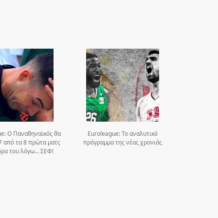
ue: Ο Παναθηναϊκός θα
Euroleague: Το αναλυτικό
7 από τα 8 πρώτα ματς
πρόγραμμα της νέας χρονιάς
δρα του λόγω… ΣΕΦ!