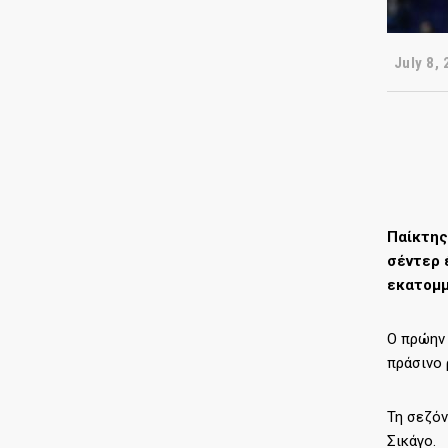
July 8, 
Παίκτης
σέντερ 
εκατομμ
Ο πρώην 
πράσινο 
Τη σεζόν
Σικάγο.