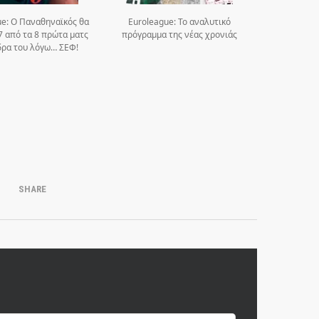
ue: Ο Παναθηναϊκός θα
Euroleague: Το αναλυτικό
7 από τα 8 πρώτα ματς
πρόγραμμα της νέας χρονιάς
δρα του λόγω… ΣΕΦ!
SHARE