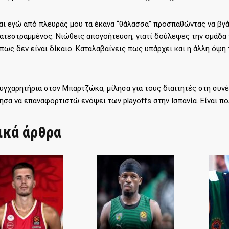
αι εγώ από πλευράς μου τα έκανα “θάλασσα” προσπαθώντας να βγά
ατεστραμμένος. Νιώθεις απογοήτευση, γιατί δούλεψες την ομάδα τ
πως δεν είναι δίκαιο. Καταλαβαίνεις πως υπάρχει και η άλλη όψη
γχαρητήρια στον Μπαρτζώκα, μίλησα για τους διαιτητές στη συνέ
σα να επαναφορτιστώ ενόψει των playoffs στην Ισπανία. Είναι π
ικά άρθρα