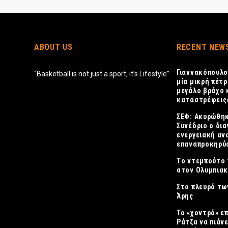
ABOUT US
RECENT NEW
Γιαννακόπουλο
“Basketball is not just a sport, it’s Lifestyle”
μία μικρή πέτρ
μεγάλο βράχο 
καταστρέφεις
ΣΕΦ: Ακυρώθηκ
Συνέδριο ο δια
ενεργειακή αν
επαναπροκηρύσ
Tο ντεμπούτο 
στον Ολυμπια
Στο πλευρό τω
Άρης
Το «χοντρό» ε
Ράτζα να πιάνε