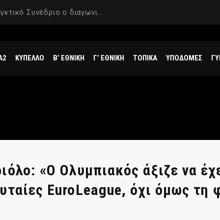
ΣΕΦ: Ακυρώθηκε από το Ελεγκτικό Συνέδριο ο διαγωνισμός για την ενεργειακή αναβάθμισή του, επαναπροκηρύσσεται το έργο
Α2
ΚΥΠΕΛΛΟ
Β’ ΕΘΝΙΚΗ
Γ’ ΕΘΝΙΚΗ
ΤΟΠΙΚΑ
ΥΠΟΔΟΜΕΣ
ΓΥ
ιόλο: «Ο Ολυμπιακός άξιζε να έχε
υταίες EuroLeague, όχι όμως τη 