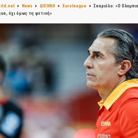
rld.net
>
News
>
ΔΙΕΘΝΗ
>
Euroleague
>
Σκαριόλο: «Ο Ολυμπια
ue, όχι όμως τη φετινή»