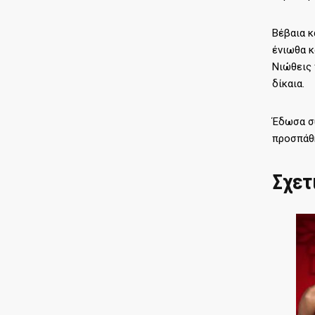
Βέβαια κ
ένιωθα κ
Νιώθεις 
δίκαια.
Έδωσα συ
προσπάθη
Σχετ