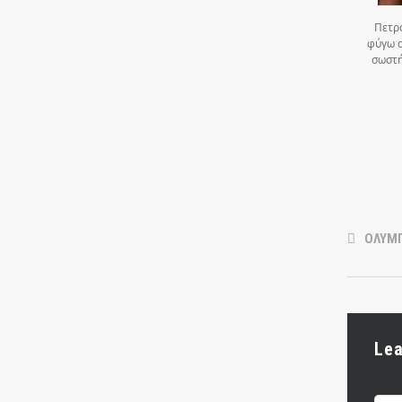
Πετρ
φύγω α
σωστή
ΟΛΥΜ
Le