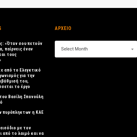
S
ΑΡΧΕΙΟ
ς: «Όταν σου πετούν
ΑΡΧΕΙΟ
Select Month
α, παίρνεις έναν
και τους
»
ε από το Ελεγκτικό
γωνισμός για την
αβάθμισή του,
σεται το έργο
του Βασίλη Σπανούλη
κό
ν πυρόπληκτων η ΚΑΕ
πεισόδιο με τον
ι από το λαιμό και να