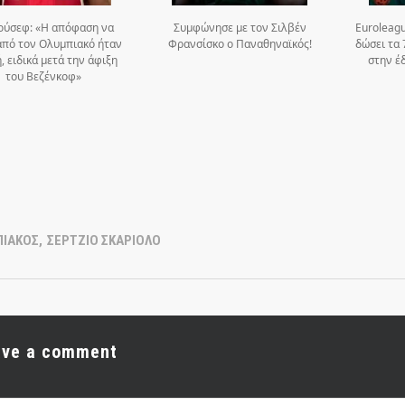
ούσεφ: «Η απόφαση να
Συμφώνησε με τον Σιλβέν
Euroleag
πό τον Ολυμπιακό ήταν
Φρανσίσκο ο Παναθηναϊκός!
δώσει τα 
, ειδικά μετά την άφιξη
στην έ
του Βεζένκοφ»
ΠΙΑΚΟΣ
,
ΣΕΡΤΖΙΟ ΣΚΑΡΙΟΛΟ
ave a comment