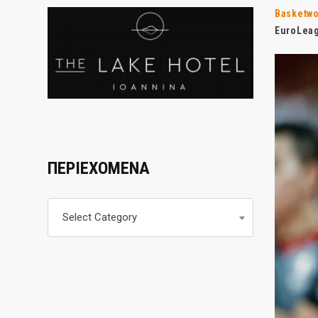
Basketwo
EuroLeag
ΠΕΡΙΕΧΟΜΕΝΑ
Περιεχομενα
Select Category