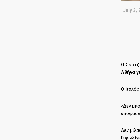
July 3, 
Ο Σέρτζ
Αθήνα γ
Ο Ιταλός
«Δεν μπο
αποφάσει
Δεν μιλά
Ευρωλίγκ