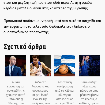
είναι και μεγάλη τιμή που είναι εδώ πέρα. Αυτή η ομάδα
κέρδισε μετάλλιο, είναι στις καλύτερες της Ευρώπης.
Προσωπικά αισθάνομαι ντροπή μετά από αυτό το παιχνίδι και
την εμφάνιση στο τελευταίο δωδεκάλεπτο» δήλωσε ο
ομοσπονδιακός προπονητής.
Σχετικά άρθρα
Άθλια
Κάζο στη
Απίστευτη
Σπανούλης:
εμφάνιση και
Ρουμανία και
κατάρρευση
«Δεν είμαι
συντριβή της
συναγερμός
από το +29 και
μάγος να μπω
χεσμ@@ (κατά
στην Εθνική
οδυνηρός
μέσα να βάλω
Σπανούλη)
ενόψει της
αποκλεισμός
το καλάθι, ο
Εθνικής από
συνέχειας των
για την Εθνική
καθένας πρέπει