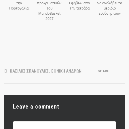
την
προκριματικών
Εφήβων από
να αναλάβει το
Πορτογαλία!
του
την τετράδα
μερίδιο
MundoBasket
ευθύνης του»
2027
ΒΑΣΙΛΗΣ ΣΠΑΝΟΥΛΗΣ
,
ΕΘΝΙΚΗ ΑΝΔΡΩΝ
SHARE
Leave a comment