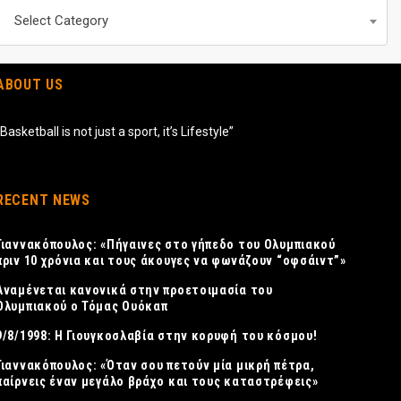
Περιεχομενα
Select Category
ABOUT US
“Basketball is not just a sport, it’s Lifestyle”
RECENT NEWS
Γιαννακόπουλος: «Πήγαινες στο γήπεδο του Ολυμπιακού
πριν 10 χρόνια και τους άκουγες να φωνάζουν “οφσάιντ”»
Αναμένεται κανονικά στην προετοιμασία του
Ολυμπιακού ο Τόμας Ουόκαπ
9/8/1998: Η Γιουγκοσλαβία στην κορυφή του κόσμου!
Γιαννακόπουλος: «Όταν σου πετούν μία μικρή πέτρα,
παίρνεις έναν μεγάλο βράχο και τους καταστρέφεις»