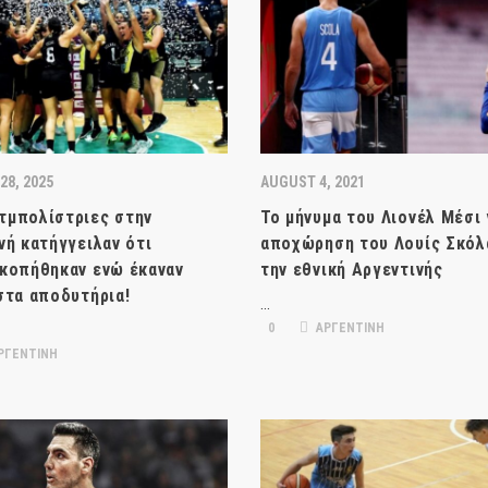
28, 2025
AUGUST 4, 2021
τμπολίστριες στην
Το μήνυμα του Λιονέλ Μέσι 
νή κατήγγειλαν ότι
αποχώρηση του Λουίς Σκόλ
κοπήθηκαν ενώ έκαναν
την εθνική Αργεντινής
στα αποδυτήρια!
…
0
ΑΡΓΕΝΤΙΝΗ
ΡΓΕΝΤΙΝΗ