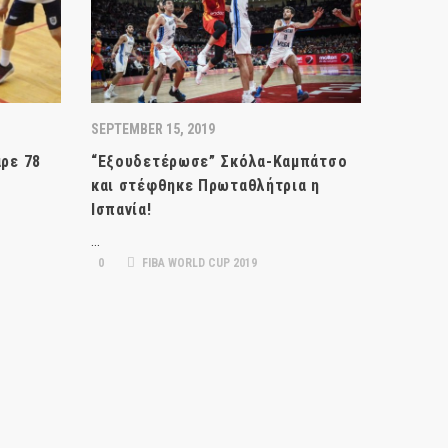
SEPTEMBER 15, 2019
ρε 78
“Εξουδετέρωσε” Σκόλα-Καμπάτσο
και στέφθηκε Πρωταθλήτρια η
Ισπανία!
…
0
FIBA WORLD CUP 2019