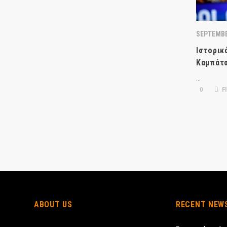
SEPTEMBE
Ιστορικ
Καμπάτσ
…
0
FI
ABOUT US
RECENT NEW