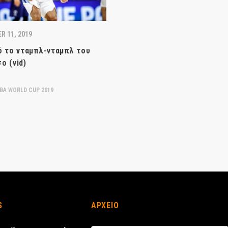
R 11, 2019
ό το νταμπλ-νταμπλ του
ο (vid)
BA WORLD CUP 2019
S
ΑΡΧΕΙΟ