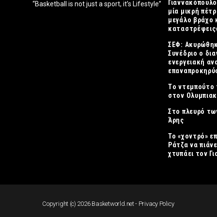
Γιαννακόπουλο
“Basketball is not just a sport, it’s Lifestyle”
μία μικρή πέτρ
μεγάλο βράχο 
καταστρέφεις
ΣΕΦ: Ακυρώθηκ
Συνέδριο ο δια
ενεργειακή αν
επαναπροκηρύσ
Tο ντεμπούτο 
στον Ολυμπια
Στο πλευρό τω
Άρης
Το «χοντρό» ε
Ράτζα να πιάνε
χτυπάει τον Γ
Copyright (c) 2026 Basketworld.net -
Privacy Policy