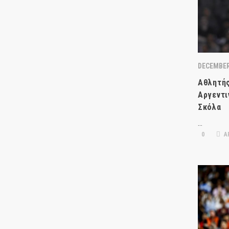
DECEMBER
Αθλητής
Αργεντι
Σκόλα
…
0
Α