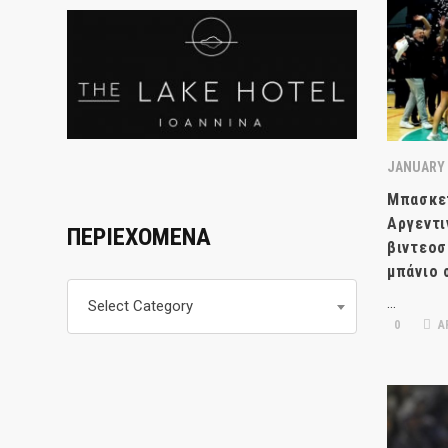
JANUARY 
Μπασκε
Αργεντι
ΠΕΡΙΕΧΟΜΕΝΑ
βιντεοσ
μπάνιο 
Περιεχομενα
…
Select Category
0
Α