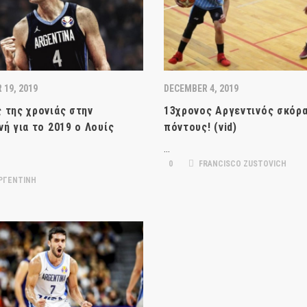
 19, 2019
DECEMBER 4, 2019
 της χρονιάς στην
13χρονος Αργεντινός σκόρα
νή για το 2019 ο Λουίς
πόντους! (vid)
…
0
FRANCISCO ZUSTOVICH
ΡΓΕΝΤΙΝΗ