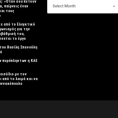
ς: «Όταν σου πετούν
ΑΡΧΕΙΟ
Select Month
α, παίρνεις έναν
και τους
»
ε από το Ελεγκτικό
γωνισμός για την
αβάθμισή του,
σεται το έργο
του Βασίλη Σπανούλη
κό
ν πυρόπληκτων η ΚΑΕ
πεισόδιο με τον
ι από το λαιμό και να
ιαννακόπουλο