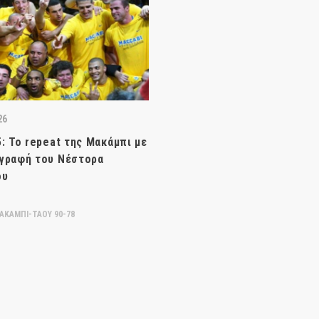
26
5: Το repeat της Μακάμπι με
γραφή του Νέστορα
ου
ΑΚΑΜΠΙ-ΤΑΟΥ 90-78