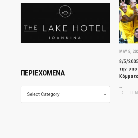
MAY 8, 20
8/5/200
την υπο
ΠΕΡΙΕΧΟΜΕΝΑ
Κόμματ
…
Περιεχομενα
0
Μ
Select Category