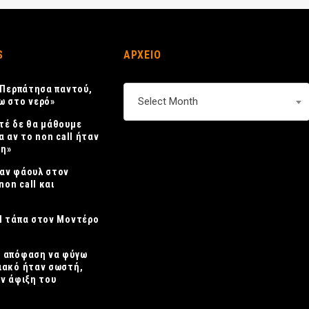
S
ΑΡΧΕΙΟ
 «Περπάτησα παντού,
ΑΡΧΕΙΟ
Select Month
ω στο νερό»
τέ δε θα μάθουμε
α αν το non call ήταν
η»
αν φάουλ στον
non call και
Η τάπα στον Μοντέρο
Η απόφαση να φύγω
ιακό ήταν σωστή,
ην άφιξη του