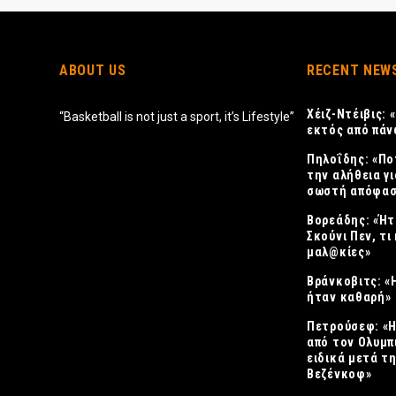
ABOUT US
RECENT NEW
Χέιζ-Ντέιβις:
“Basketball is not just a sport, it’s Lifestyle”
εκτός από πάν
Πηλοΐδης: «Πο
την αλήθεια γι
σωστή απόφασ
Βορεάδης: «Ήτ
Σκούνι Πεν, τι 
μαλ@κίες»
Βράνκοβιτς: «
ήταν καθαρή»
Πετρούσεφ: «
από τον Ολυμπ
ειδικά μετά τ
Βεζένκοφ»