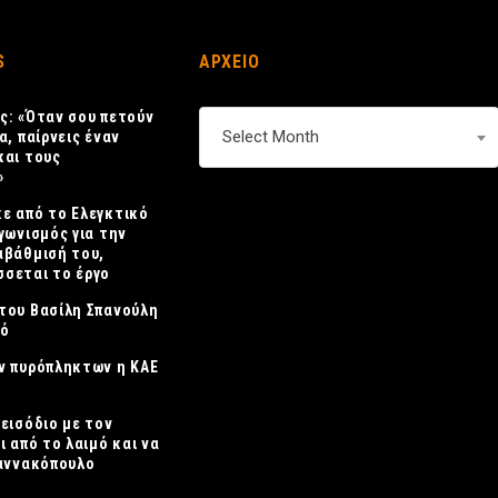
S
ΑΡΧΕΙΟ
ς: «Όταν σου πετούν
ΑΡΧΕΙΟ
Select Month
α, παίρνεις έναν
και τους
»
ε από το Ελεγκτικό
γωνισμός για την
αβάθμισή του,
σεται το έργο
του Βασίλη Σπανούλη
κό
ν πυρόπληκτων η ΚΑΕ
πεισόδιο με τον
ι από το λαιμό και να
ιαννακόπουλο