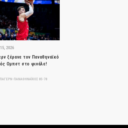
15, 2026
ρν ξέρανε τον Παναθηναϊκό
ρός Ομπστ στο φινάλε!
ΠΑΓΕΡΝ-ΠΑΝΑΘΗΝΑΪΚΟΣ 85-78