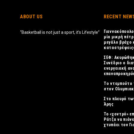
ABOUT US
RECENT NEW
Γιαννακόπουλο
“Basketball is not just a sport, it’s Lifestyle”
μία μικρή πέτρ
μεγάλο βράχο 
καταστρέφεις
ΣΕΦ: Ακυρώθηκ
Συνέδριο ο δια
ενεργειακή αν
επαναπροκηρύσ
Tο ντεμπούτο 
στον Ολυμπια
Στο πλευρό τω
Άρης
Το «χοντρό» ε
Ράτζα να πιάνε
χτυπάει τον Γ