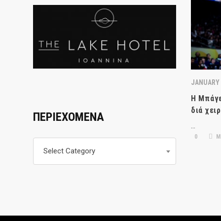
JANUARY 
H Μπάγε
διά χει
ΠΕΡΙΕΧΟΜΕΝΑ
…
0
Μ
Περιεχομενα
Select Category