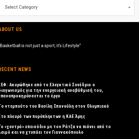
Περιεχομενα
Select Category
ABOUT US
“Basketball is not just a sport, it’s Lifestyle”
RECENT NEWS
ΣΕΦ: Ακυρώθηκε από το Ελεγκτικό Συνέδριο ο
διαγωνισμός για την ενεργειακή αναβάθμισή του,
επαναπροκηρύσσεται το έργο
Tο ντεμπούτο του Βασίλη Σπανούλη στον Ολυμπιακό
Στο πλευρό των πυρόπληκτων η ΚΑΕ Άρης
Το «χοντρό» επεισόδιο με τον Ράτζα να πιάνει από το
λαιμό και να χτυπάει τον Γιαννακόπουλο