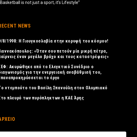
“Basketball is not just a sport, it’s Lifestyle”
RECENT NEWS
9/8/1998: Η Γιουγκοσλαβία στην κορυφή του κόσμου!
Γιαννακόπουλος: «Όταν σου πετούν μία μικρή πέτρα,
παίρνεις έναν μεγάλο βράχο και τους καταστρέφεις»
ΣΕΦ: Ακυρώθηκε από το Ελεγκτικό Συνέδριο ο
διαγωνισμός για την ενεργειακή αναβάθμισή του,
επαναπροκηρύσσεται το έργο
Tο ντεμπούτο του Βασίλη Σπανούλη στον Ολυμπιακό
Στο πλευρό των πυρόπληκτων η ΚΑΕ Άρης
ΑΡΧΕΙΟ
ΑΡΧΕΙΟ