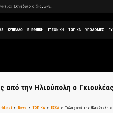
ΣΕΦ: Ακυρώθηκε από το Ελεγκτικό Συνέδριο ο διαγωνισμός για την ενεργειακή αναβάθμισή του, επαναπροκηρύσσεται το έργο
Α2
ΚΥΠΕΛΛΟ
Β’ ΕΘΝΙΚΗ
Γ’ ΕΘΝΙΚΗ
ΤΟΠΙΚΑ
ΥΠΟΔΟΜΕΣ
ΓΥ
ς από την Ηλιούπολη ο Γκιουλέα
rld.net
>
News
>
ΤΟΠΙΚΑ
>
ΕΣΚΑ
>
Τέλος από την Ηλιούπολη ο