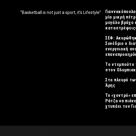
Γιαννακόπουλο
“Basketball is not just a sport, it’s Lifestyle”
μία μικρή πέτρ
μεγάλο βράχο 
καταστρέφεις
ΣΕΦ: Ακυρώθηκ
Συνέδριο ο δια
ενεργειακή αν
επαναπροκηρύσ
Tο ντεμπούτο 
στον Ολυμπια
Στο πλευρό τω
Άρης
Το «χοντρό» ε
Ράτζα να πιάνε
χτυπάει τον Γ