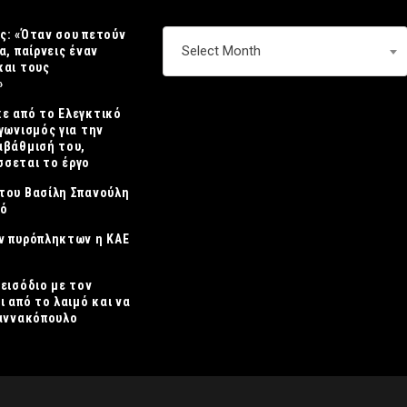
ς: «Όταν σου πετούν
ΑΡΧΕΙΟ
Select Month
α, παίρνεις έναν
και τους
»
ε από το Ελεγκτικό
γωνισμός για την
αβάθμισή του,
σεται το έργο
του Βασίλη Σπανούλη
κό
ν πυρόπληκτων η ΚΑΕ
πεισόδιο με τον
ι από το λαιμό και να
ιαννακόπουλο