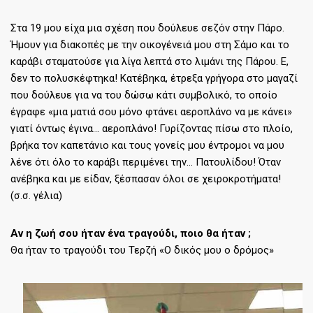
Στα 19 μου είχα μια σχέση που δούλευε σεζόν στην Πάρο.
Ήμουν για διακοπές με την οικογένειά μου στη Σάμο και το
καράβι σταματούσε για λίγα λεπτά στο λιμάνι της Πάρου. Ε,
δεν το πολυσκέφτηκα! Κατέβηκα, έτρεξα γρήγορα στο μαγαζί
που δούλευε για να του δώσω κάτι συμβολικό, το οποίο
έγραφε «μια ματιά σου μόνο φτάνει αεροπλάνο να με κάνει»
γιατί όντως έγινα… αεροπλάνο! Γυρίζοντας πίσω στο πλοίο,
βρήκα τον καπετάνιο και τους γονείς μου έντρομοι να μου
λένε ότι όλο το καράβι περιμένει την… Πατουλίδου! Όταν
ανέβηκα και με είδαν, ξέσπασαν όλοι σε χειροκροτήματα!
(σ.σ. γέλια)
Αν η ζωή σου ήταν ένα τραγούδι, ποιο θα ήταν ;
Θα ήταν το τραγούδι του Τερζή «Ο δικός μου ο δρόμος»