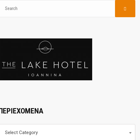
ΠΕΡΙΕΧΟΜΕΝΑ
Περιεχομενα
Select Category