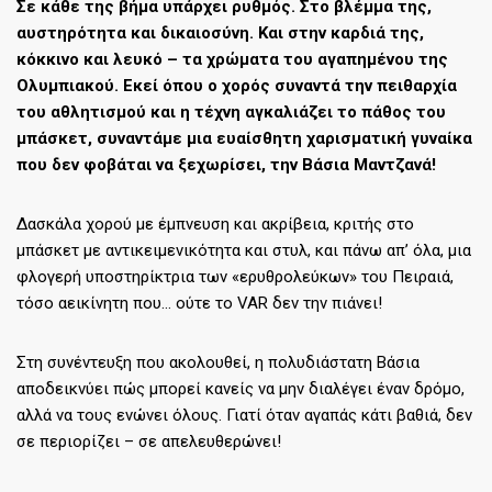
Σε κάθε της βήμα υπάρχει ρυθμός. Στο βλέμμα της,
αυστηρότητα και δικαιοσύνη. Και στην καρδιά της,
κόκκινο και λευκό – τα χρώματα του αγαπημένου της
Ολυμπιακού. Εκεί όπου ο χορός συναντά την πειθαρχία
του αθλητισμού και η τέχνη αγκαλιάζει το πάθος του
μπάσκετ, συναντάμε μια ευαίσθητη χαρισματική γυναίκα
που δεν φοβάται να ξεχωρίσει, την Βάσια Μαντζανά!
Δασκάλα χορού με έμπνευση και ακρίβεια, κριτής στο
μπάσκετ με αντικειμενικότητα και στυλ, και πάνω απ’ όλα, μια
φλογερή υποστηρίκτρια των «ερυθρολεύκων» του Πειραιά,
τόσο αεικίνητη που… ούτε το VAR δεν την πιάνει!
Στη συνέντευξη που ακολουθεί, η πολυδιάστατη Βάσια
αποδεικνύει πώς μπορεί κανείς να μην διαλέγει έναν δρόμο,
αλλά να τους ενώνει όλους. Γιατί όταν αγαπάς κάτι βαθιά, δεν
σε περιορίζει – σε απελευθερώνει!