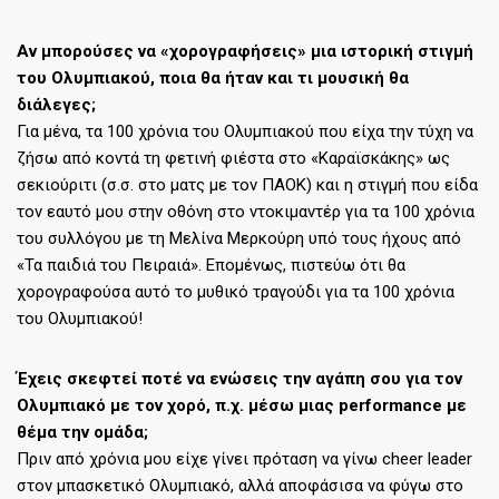
Αν μπορούσες να «χορογραφήσεις» μια ιστορική στιγμή
του Ολυμπιακού, ποια θα ήταν και τι μουσική θα
διάλεγες;
Για μένα, τα 100 χρόνια του Ολυμπιακού που είχα την τύχη να
ζήσω από κοντά τη φετινή φιέστα στο «Καραϊσκάκης» ως
σεκιούριτι (σ.σ. στο ματς με τον ΠΑΟΚ) και η στιγμή που είδα
τον εαυτό μου στην οθόνη στο ντοκιμαντέρ για τα 100 χρόνια
του συλλόγου με τη Μελίνα Μερκούρη υπό τους ήχους από
«Τα παιδιά του Πειραιά». Επομένως, πιστεύω ότι θα
χορογραφούσα αυτό το μυθικό τραγούδι για τα 100 χρόνια
του Ολυμπιακού!
Έχεις σκεφτεί ποτέ να ενώσεις την αγάπη σου για τον
Ολυμπιακό με τον χορό, π.χ. μέσω μιας performance με
θέμα την ομάδα;
Πριν από χρόνια μου είχε γίνει πρόταση να γίνω cheer leader
στον μπασκετικό Ολυμπιακό, αλλά αποφάσισα να φύγω στο