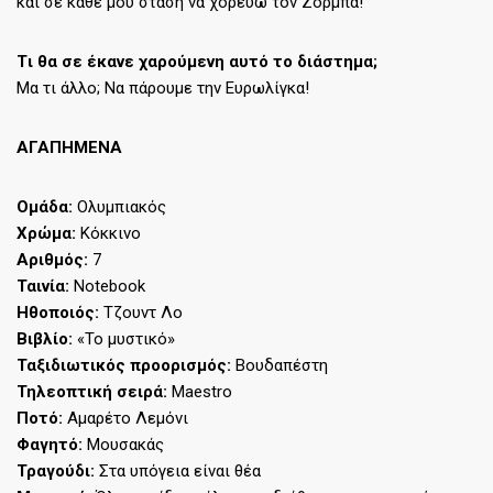
και σε κάθε μου στάση να χορεύω τον Ζορμπά!
Tι θα σε έκανε χαρούμενη αυτό το διάστημα;
Μα τι άλλο; Να πάρουμε την Ευρωλίγκα!
ΑΓΑΠΗΜΕΝΑ
Ομάδα:
Ολυμπιακός
Χρώμα:
Κόκκινο
Αριθμός:
7
Ταινία:
Notebook
Ηθοποιός:
Τζουντ Λο
Βιβλίο:
«Το μυστικό»
Ταξιδιωτικός προορισμός:
Βουδαπέστη
Τηλεοπτική σειρά:
Maestro
Ποτό:
Αμαρέτο Λεμόνι
Φαγητό:
Μουσακάς
Τραγούδι:
Στα υπόγεια είναι θέα