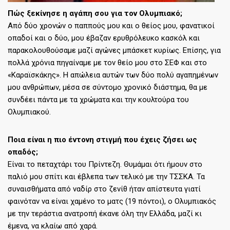
Πώς ξεκίνησε η αγάπη σου για τον Ολυμπιακό;
Από δύο χρονών ο παππούς μου και ο θείος μου, φανατικοί
οπαδοί και ο δύο, μου έβαζαν ερυθρόλευκο κασκόλ και
παρακολουθούσαμε μαζί αγώνες μπάσκετ κυρίως. Επίσης, για
πολλά χρόνια πηγαίναμε με τον θείο μου στο ΣΕΦ και στο
«Καραϊσκάκης». Η απώλεια αυτών των δύο πολύ αγαπημένων
μου ανθρώπων, μέσα σε σύντομο χρονικό διάστημα, θα με
συνδέει πάντα με τα χρώματα και την κουλτούρα του
Ολυμπιακού.
Ποια είναι η πιο έντονη στιγμή που έχεις ζήσει ως
οπαδός;
Είναι το πεταχτάρι του Πρίντεζη. Θυμάμαι ότι ήμουν στο
παλιό μου σπίτι και έβλεπα των τελικό με την ΤΣΣΚΑ. Τα
συναισθήματα από ναδίρ στο ζενίθ ήταν απίστευτα γιατί
φαινόταν να είναι χαμένο το ματς (19 πόντοι), ο Ολυμπιακός
με την τεράστια ανατροπή έκανε όλη την Ελλάδα, μαζί κι
έμενα, να κλαίω από χαρά.