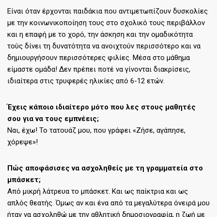
Είναι όταν έρχονται παιδάκια που αντιμετωπίζουν δυσκολίες
με την κοινωνικοποίηση τους στο σχολικό τους περιβάλλον
και η επαφή με το χορό, την άσκηση και την ομαδικότητα
τούς δίνει τη δυνατότητα να ανοιχτούν περισσότερο και να
δημιουργήσουν περισσότερες φιλίες. Μέσα στο μάθημα
είμαστε ομάδα! Δεν πρέπει ποτέ να γίνονται διακρίσεις,
ιδιαίτερα στις τρυφερές ηλικίες από 6-12 ετών.
Έχεις κάποιο ιδιαίτερο μότο που λες στους μαθητές
σου για να τους εμπνέεις;
Ναι, έχω! Το τατουάζ μου, που γράφει «Ζήσε, αγάπησε,
χόρεψε»!
Πώς αποφάσισες να ασχοληθείς με τη γραμματεία στο
μπάσκετ;
Από μικρή λάτρευα το μπάσκετ. Και ως παίκτρια και ως
απλός θεατής. Όμως αν και ένα από τα μεγαλύτερα όνειρά μου
ήταν να ασχοληθώ με την αθλητική δημοσιογραφία, η ζωή με