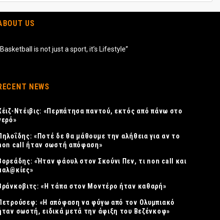
ABOUT US
“Basketball is not just a sport, it’s Lifestyle”
RECENT NEWS
Χέιζ-Ντέιβις: «Περπάτησα παντού, εκτός από πάνω στο
νερό»
Πηλοΐδης: «Ποτέ δε θα μάθουμε την αλήθεια για αν το
non call ήταν σωστή απόφαση»
Βορεάδης: «Ήταν φάουλ στον Σκούνι Πεν, τι non call και
μαλ@κίες»
Βράνκοβιτς: «Η τάπα στον Μοντέρο ήταν καθαρή»
Πετρούσεφ: «Η απόφαση να φύγω από τον Ολυμπιακό
ήταν σωστή, ειδικά μετά την άφιξη του Βεζένκοφ»