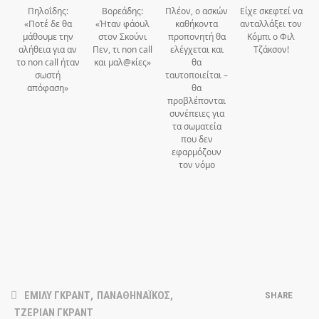
Πηλοΐδης:
Βορεάδης:
Πλέον, ο ασκών
Είχε σκεφτεί να
«Ποτέ δε θα
«Ήταν φάουλ
καθήκοντα
ανταλλάξει τον
μάθουμε την
στον Σκούνι
προπονητή θα
Κόμπι ο Φιλ
αλήθεια για αν
Πεν, τι non call
ελέγχεται και
Τζάκσον!
το non call ήταν
και μαλ@κίες»
θα
σωστή
ταυτοποιείται –
απόφαση»
θα
προβλέπονται
συνέπειες για
τα σωματεία
που δεν
εφαρμόζουν
τον νόμο
ΕΜΙΛΥ ΓΚΡΑΝΤ
,
ΠΑΝΑΘΗΝΑΪΚΟΣ
,
SHARE
ΤΖΕΡΙΑΝ ΓΚΡΑΝΤ