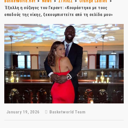
Basketworld.net
>
News
>
ΣΤΗΛΕΣ
>
Orange Ladies
>
Έξαλλη η σύζυγος του Γκραντ: «Κουράστηκα με τους
οπαδούς της νίκης, ξεκουμπιστείτε από τη σελίδα μου»
January 19, 2026
Basketworld Team