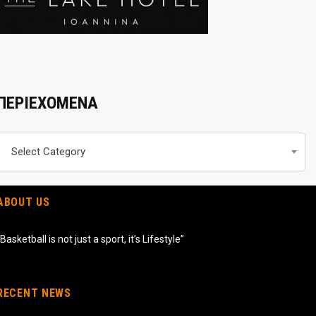
ΠΕΡΙΕΧΟΜΕΝΑ
Περιεχομενα
Select Category
ABOUT US
“Basketball is not just a sport, it’s Lifestyle”
RECENT NEWS