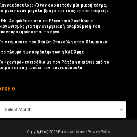
Γιαννακόπουλος: «Όταν σου πετούν μία μικρή πέτρα,
παίρνεις έναν μεγάλο βράχο και τους καταστρέφεις»
ΣΕΦ: Ακυρώθηκε από το Ελεγκτικό Συνέδριο ο
διαγωνισμός για την ενεργειακή αναβάθμισή του,
επαναπροκηρύσσεται το έργο
Tο ντεμπούτο του Βασίλη Σπανούλη στον Ολυμπιακό
Στο πλευρό των πυρόπληκτων η ΚΑΕ Άρης
Το «χοντρό» επεισόδιο με τον Ράτζα να πιάνει από το
λαιμό και να χτυπάει τον Γιαννακόπουλο
ΑΡΧΕΙΟ
ΑΡΧΕΙΟ
Select Month
Copyright (c) 2026 Basketworld.net -
Privacy Policy