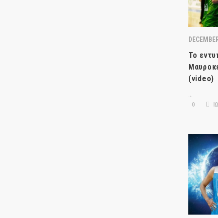
DECEMBER
Το εντυ
Μαυροκε
(video)
…
0
ΙΩ