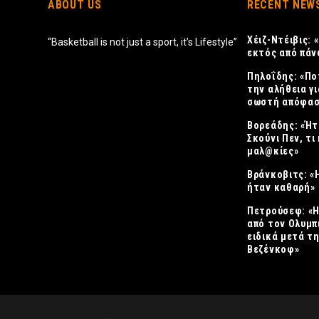
ABOUT US
RECENT NEW
Χέιζ-Ντέιβις:
“Basketball is not just a sport, it’s Lifestyle”
εκτός από πάν
Πηλοΐδης: «Πο
την αλήθεια γι
σωστή απόφασ
Βορεάδης: «Ήτ
Σκούνι Πεν, τι 
μαλ@κίες»
Βράνκοβιτς: «
ήταν καθαρή»
Πετρούσεφ: «
από τον Ολυμπ
ειδικά μετά τ
Βεζένκοφ»