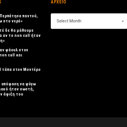
S
ΑΡΧΕΙΟ
 «Περπάτησα παντού,
ΑΡΧΕΙΟ
Select Month
ω στο νερό»
τέ δε θα μάθουμε
α αν το non call ήταν
η»
αν φάουλ στον
non call και
Η τάπα στον Μοντέρο
Η απόφαση να φύγω
ιακό ήταν σωστή,
ην άφιξη του