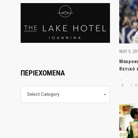
MAY 9, 20
Μαυροκε
θετικό 
ΠΕΡΙΕΧΟΜΕΝΑ
…
0
Λ
Περιεχομενα
Select Category