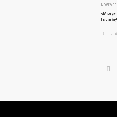
NOVEMBER
«Mπαμ» 
Ιωνικός
…
0
ΙΩ