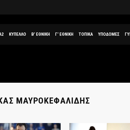
Πηλοΐδης: «Ποτέ δε θα μάθουμε την αλήθεια για αν το non call ήταν σωστή απόφαση»
Α2
ΚΥΠΕΛΛΟ
Β’ ΕΘΝΙΚΗ
Γ’ ΕΘΝΙΚΗ
ΤΟΠΙΚΑ
ΥΠΟΔΟΜΕΣ
ΓΥ
ΚΑΣ ΜΑΥΡΟΚΕΦΑΛΙΔΗΣ