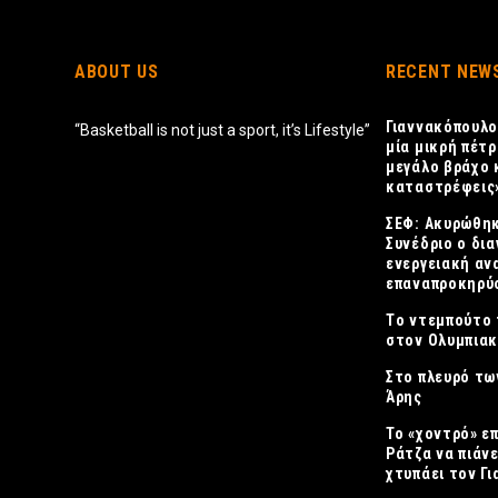
ABOUT US
RECENT NEW
Γιαννακόπουλο
“Basketball is not just a sport, it’s Lifestyle”
μία μικρή πέτρ
μεγάλο βράχο 
καταστρέφεις
ΣΕΦ: Ακυρώθηκ
Συνέδριο ο δια
ενεργειακή αν
επαναπροκηρύσ
Tο ντεμπούτο 
στον Ολυμπια
Στο πλευρό τω
Άρης
Το «χοντρό» ε
Ράτζα να πιάνε
χτυπάει τον Γ