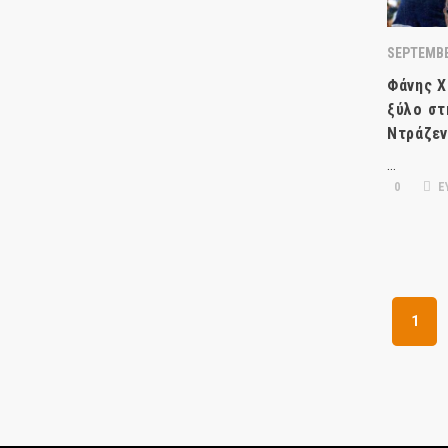
SEPTEMBE
Φάνης Χ
ξύλο στ
Ντράζεν
…
0
Ε
1