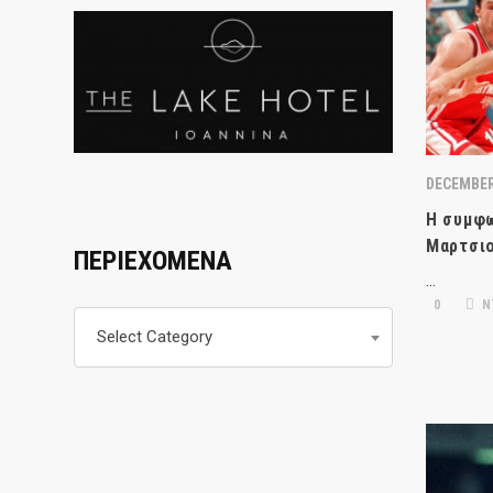
DECEMBER
Η συμφω
Μαρτσιο
ΠΕΡΙΕΧΟΜΕΝΑ
…
0
ΝΤ
Περιεχομενα
Select Category