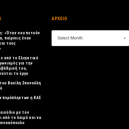
S
ΑΡΧΕΙΟ
ς: «Όταν σου πετούν
ΑΡΧΕΙΟ
Select Month
α, παίρνεις έναν
και τους
»
ε από το Ελεγκτικό
γωνισμός για την
αβάθμισή του,
σεται το έργο
του Βασίλη Σπανούλη
κό
ν πυρόπληκτων η ΚΑΕ
πεισόδιο με τον
ι από το λαιμό και να
ιαννακόπουλο