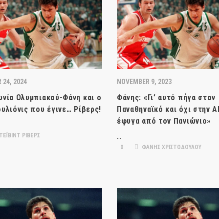
 24, 2024
NOVEMBER 9, 2023
νία Ολυμπιακού-Φάνη και ο
Φάνης: «Γι’ αυτό πήγα στον
υλιόνις που έγινε… Ρίβερς!
Παναθηναϊκό και όχι στην Α
έφυγα από τον Πανιώνιο»
ΕΪΒΙΝΤ ΡΙΒΕΡΣ
…
0
ΦΑΝΗΣ ΧΡΙΣΤΟΔΟΥΛΟΥ