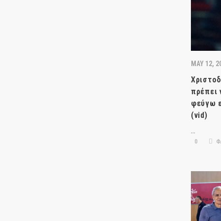
MAY 12, 2
Χριστοδ
πρέπει 
φεύγω ε
(vid)
…
0
Φ