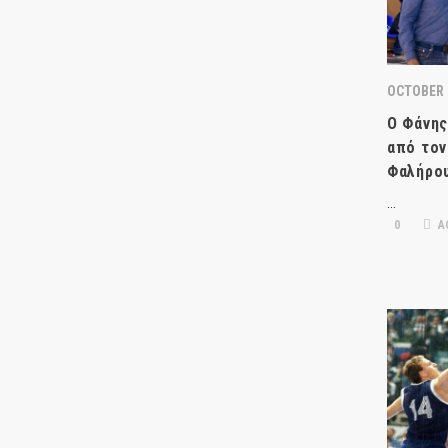
OCTOBER 
Ο Φάνης
από τον
Φαλήρου
…
0
Α